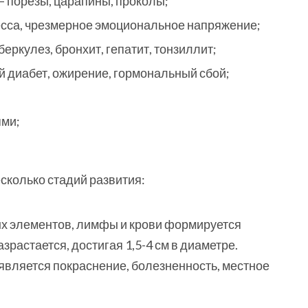
– порезы, царапины, проколы;
есса, чрезмерное эмоциональное напряжение;
ркулез, бронхит, гепатит, тонзиллит;
 диабет, ожирение, гормональный сбой;
ями;
сколько стадий развития:
ых элементов, лимфы и крови формируется
растается, достигая 1,5-4 см в диаметре.
является покраснение, болезненность, местное