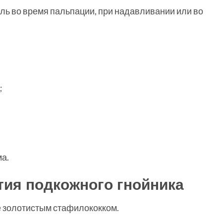
ль во время пальпации, при надавливании или во
;
а.
тия подкожного гнойника
е золотистым стафилококком.