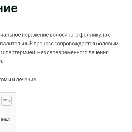
ние
ериальное поражение волосяного фолликула с
оспалительный процесс сопровождается болевым
и гипертермией. Без своевременного лечения
я.
ника