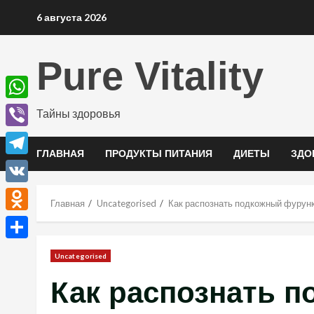
Перейти
6 августа 2026
к
содержимому
Pure Vitality
WhatsApp
Тайны здоровья
Viber
ГЛАВНАЯ
ПРОДУКТЫ ПИТАНИЯ
ДИЕТЫ
ЗДО
Telegram
VK
Главная
Uncategorised
Как распознать подкожный фурунк
Odnoklassniki
Отправить
Uncategorised
Как распознать п