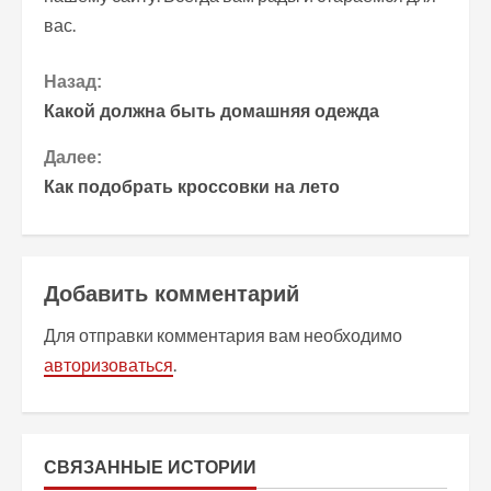
вас.
П
Назад:
Какой должна быть домашняя одежда
р
Далее:
о
Как подобрать кроссовки на лето
д
о
Добавить комментарий
л
Для отправки комментария вам необходимо
ж
авторизоваться
.
и
т
СВЯЗАННЫЕ ИСТОРИИ