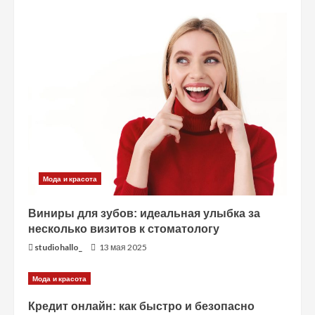
ь
ч
т
е
н
и
е
Мода и красота
Виниры для зубов: идеальная улыбка за
несколько визитов к стоматологу
studiohallo_
13 мая 2025
Мода и красота
Кредит онлайн: как быстро и безопасно