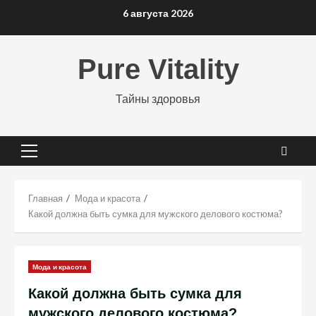
Перейти
6 августа 2026
к
содержимому
Pure Vitality
Тайны здоровья
Основное
меню
Главная
Мода и красота
Какой должна быть сумка для мужского делового костюма?
Мода и красота
Какой должна быть сумка для
мужского делового костюма?