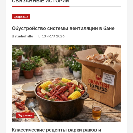
ь
СВЯЗАННЫЕ ИСТОРИИ
ч
Здоровье
т
Обустройство системы вентиляции в бане
studiohallo_
13 июля 2026
е
н
и
е
Здоровье
Классические рецепты варки раков и