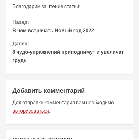
Благодарим за чтение статьи!
П
Назад:
В чем встречать Новый год 2022
р
Далее:
о
8 чудо-упражнений приподнимут и увеличат
грудь
д
о
л
Добавить комментарий
ж
Для отправки комментария вам необходимо
авторизоваться
.
и
т