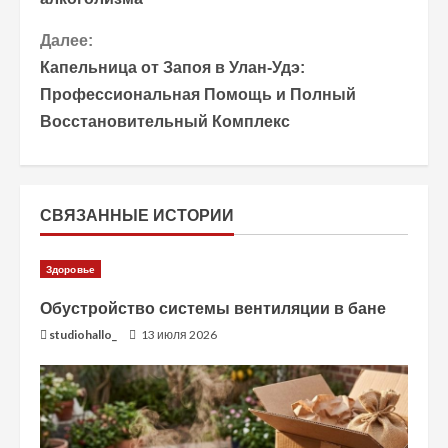
о
Далее:
д
Капельница от Запоя в Улан-Удэ:
о
Профессиональная Помощь и Полный
Восстановительный Комплекс
л
ж
и
СВЯЗАННЫЕ ИСТОРИИ
т
Здоровье
ь
Обустройство системы вентиляции в бане
ч
studiohallo_
13 июля 2026
т
е