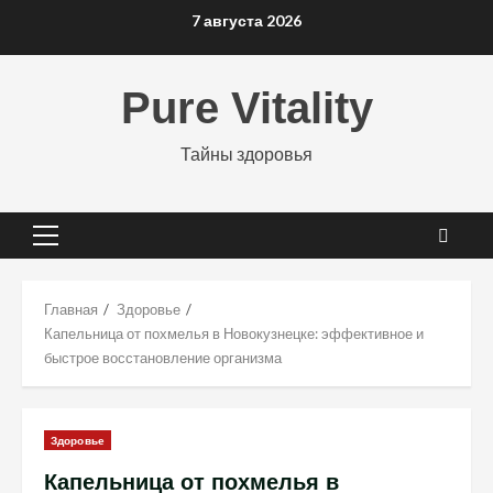
Перейти
7 августа 2026
к
содержимому
Pure Vitality
Тайны здоровья
Основное
меню
Главная
Здоровье
Капельница от похмелья в Новокузнецке: эффективное и
быстрое восстановление организма
Здоровье
Капельница от похмелья в