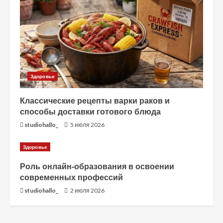
н
и
е
Здоровье
Классические рецепты варки раков и
способы доставки готового блюда
studiohallo_
5 июля 2026
Здоровье
Роль онлайн-образования в освоении
современных профессий
studiohallo_
2 июля 2026