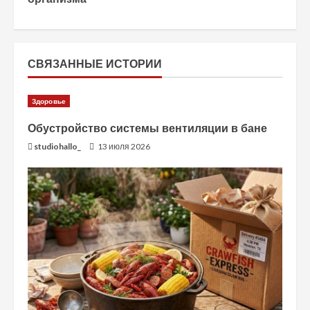
л
ж
и
СВЯЗАННЫЕ ИСТОРИИ
т
Здоровье
ь
Обустройство системы вентиляции в бане
ч
studiohallo_
13 июля 2026
т
е
н
и
е