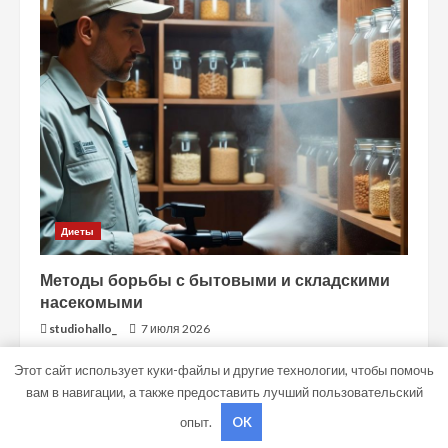
Диеты
Методы борьбы с бытовыми и складскими
насекомыми
studiohallo_
7 июля 2026
Этот сайт использует куки-файлы и другие технологии, чтобы помочь
вам в навигации, а также предоставить лучший пользовательский
Copyright © Все права защищены.
|
MoreNews
от AF
опыт.
OK
themes.