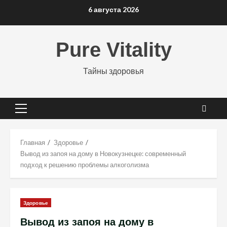
Перейти
6 августа 2026
к
содержимому
Pure Vitality
Тайны здоровья
Основное
меню
Главная
Здоровье
Вывод из запоя на дому в Новокузнецке: современный
подход к решению проблемы алкоголизма
Здоровье
Вывод из запоя на дому в