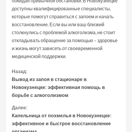
покидая привычной обстановки. В Новокузнецке
доступны квалифицированные специалисты,
которые помогут справиться с запоем и начать
восстановление. Если вы или ваш близкий
столкнулись с проблемой алкоголизма, не стоит
откладывать обращение за помощью – здоровье
и жизнь могут зависеть от своевременной
медицинской поддержки.
П
Назад:
Вывод из запоя в стационаре в
р
Новокузнецке: эффективная помощь в
борьбе с алкоголизмом
о
Далее:
д
Капельница от похмелья в Новокузнецке:
о
эффективное и быстрое восстановление
организма