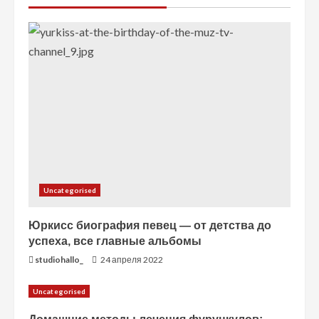
т
е
н
и
е
Uncategorised
Юркисс биография певец — от детства до
успеха, все главные альбомы
studiohallo_
24 апреля 2022
Uncategorised