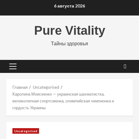
Перейти
6 августа 2026
к
содержимому
Pure Vitality
Тайны здоровья
Основное
меню
Главная
Uncategorised
Каролина Моисеенко — украинская шахматистка,
великолепная спортсменка, олимпийская чемпионка и
гордость Украины
Uncategorised