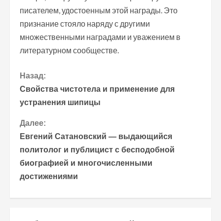
писателем, удостоенным этой награды. Это
признание стояло наряду с другими
множественными наградами и уважением в
литературном сообществе.
П
Назад:
Свойства чистотела и применение для
р
устранения шипицы
о
Далее:
Евгений Сатановский — выдающийся
д
политолог и публицист с бесподобной
о
биографией и многочисленными
достижениями
л
ж