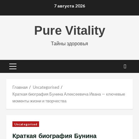
Перейти
7 августа 2026
к
содержимому
Pure Vitality
Тайны здоровья
Основное
меню
Главная
Uncategorised
Краткая биография Бунина Алексеевича Ивана — ключевые
моменты жизни и творчества
Uncategorised
Краткая биография Бунина