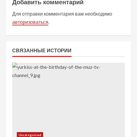
и
Добавить комментарий
т
Для отправки комментария вам необходимо
авторизоваться
.
ь
ч
т
СВЯЗАННЫЕ ИСТОРИИ
е
н
и
е
Uncategorised