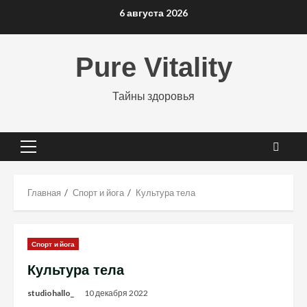
Перейти
6 августа 2026
к
содержимому
Pure Vitality
Тайны здоровья
Основное
меню
Главная
Спорт и йога
Культура тела
Спорт и йога
Культура тела
studiohallo_
10 декабря 2022