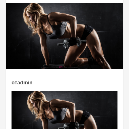
отadmin