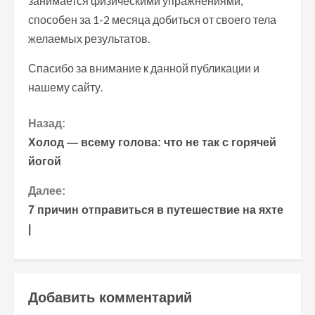
занимается физическими упражнениями,
способен за 1-2 месяца добиться от своего тела
желаемых результатов.
Спасибо за внимание к данной публикации и
нашему сайту.
П
Назад:
Холод — всему голова: что не так с горячей
р
йогой
о
Далее:
7 причин отправиться в путешествие на яхте
д
|
о
л
Добавить комментарий
ж