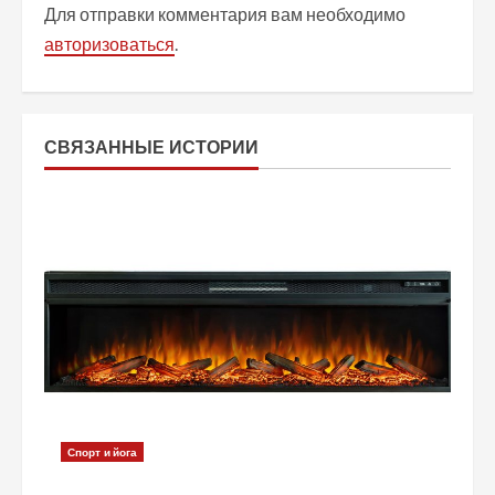
Для отправки комментария вам необходимо
и
авторизоваться
.
т
ь
СВЯЗАННЫЕ ИСТОРИИ
ч
т
е
н
и
е
Спорт и йога