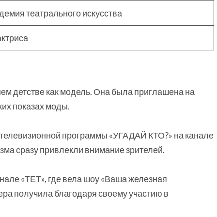
демия театрального искусства
актриса
ем детстве как модель. Она была приглашена на
ких показах моды.
й телевизионной программы «УГАДАЙ КТО?» на канале
изма сразу привлекли внимание зрителей.
анале «ТЕТ», где вела шоу «Ваша железная
ера получила благодаря своему участию в