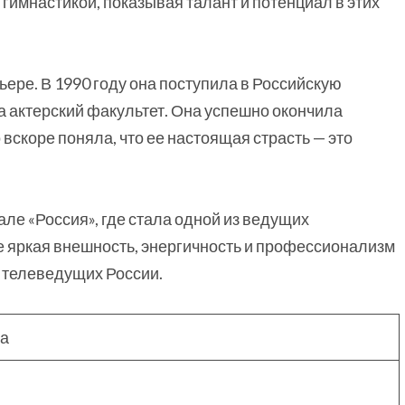
гимнастикой, показывая талант и потенциал в этих
ьере. В 1990 году она поступила в Российскую
а актерский факультет. Она успешно окончила
 вскоре поняла, что ее настоящая страсть — это
але «Россия», где стала одной из ведущих
е яркая внешность, энергичность и профессионализм
х телеведущих России.
да