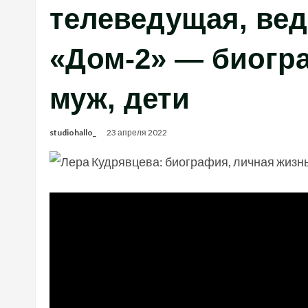
телеведущая, ве
«Дом-2» — биогра
муж, дети
studiohallo_
23 апреля 2022