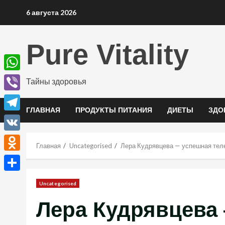
Перейти
6 августа 2026
к
содержимому
Pure Vitality
WhatsApp
Тайны здоровья
Viber
ГЛАВНАЯ
ПРОДУКТЫ ПИТАНИЯ
ДИЕТЫ
ЗДО
Telegram
VK
Главная
Uncategorised
Лера Кудрявцева — успешная теле
Odnoklassniki
Отправить
Uncategorised
Лера Кудрявцева