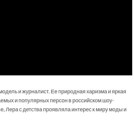
модель и журналист. Ее природная харизма и яркая
аемых и популярных персон в российском шоу-
е, Лера с детства проявляла интерес к миру моды и