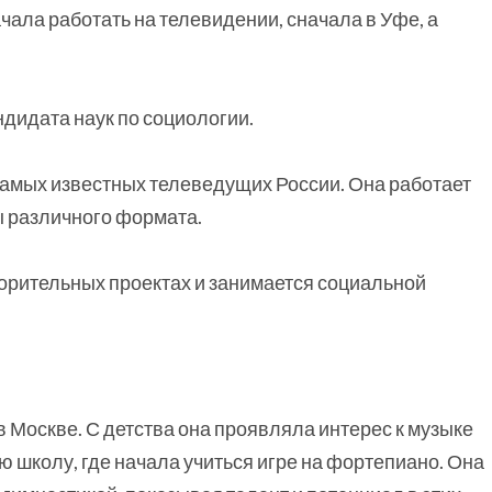
чала работать на телевидении, сначала в Уфе, а
ндидата наук по социологии.
самых известных телеведущих России. Она работает
ы различного формата.
творительных проектах и занимается социальной
в Москве. С детства она проявляла интерес к музыке
ую школу, где начала учиться игре на фортепиано. Она