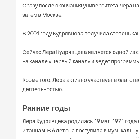
Сразу после окончания университета Лера на
затем в Москве.
В 2001 году Кудрявцева получила степень ка
Сейчас Лера Кудрявцева является одной из 
на канале «Первый канал» и ведет программ
Кроме того, Лера активно участвует в благо
деятельностью.
Ранние годы
Лера Кудрявцева родилась 19 мая 1971 года 
и танцам. В 6 лет она поступила в музыкальн