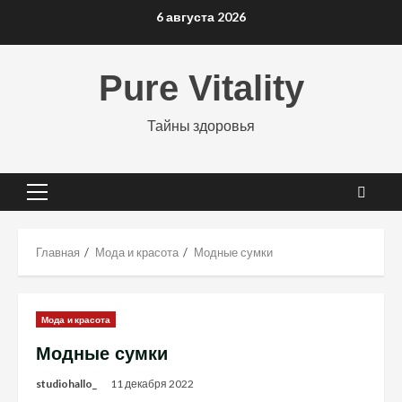
Перейти
6 августа 2026
к
содержимому
Pure Vitality
Тайны здоровья
Основное
меню
Главная
Мода и красота
Модные сумки
Мода и красота
Модные сумки
studiohallo_
11 декабря 2022