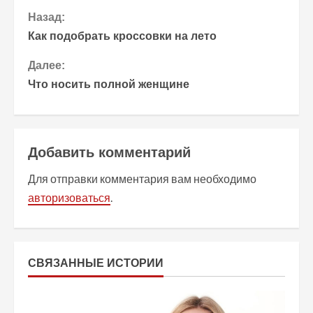
П
Назад:
Как подобрать кроссовки на лето
р
Далее:
о
Что носить полной женщине
д
о
Добавить комментарий
л
Для отправки комментария вам необходимо
ж
авторизоваться
.
и
т
СВЯЗАННЫЕ ИСТОРИИ
ь