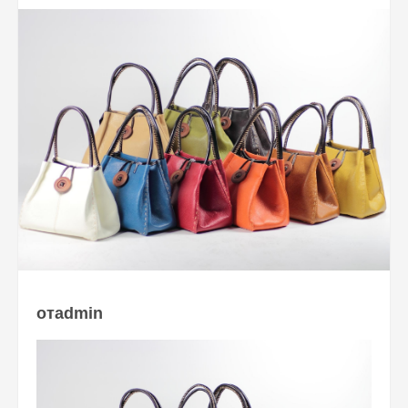
отadmin