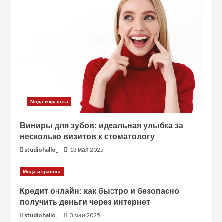
ч
т
е
н
и
е
Мода и красота
Виниры для зубов: идеальная улыбка за
несколько визитов к стоматологу
studiohallo_
13 мая 2025
Мода и красота
Кредит онлайн: как быстро и безопасно
получить деньги через интернет
studiohallo_
3 мая 2025