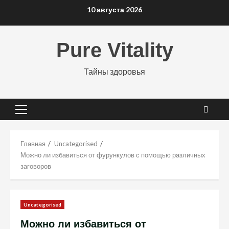
Перейти
10 августа 2026
к
содержимому
Pure Vitality
Тайны здоровья
Основное
меню
Главная
Uncategorised
Можно ли избавиться от фурункулов с помощью различных
заговоров
Uncategorised
Можно ли избавиться от