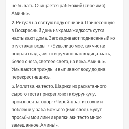
не бывать. Очищается раб Божий (свое имя).
Аминь!».
Ритуал на святую воду от чирия. Принесенную
в Воскресный день из храма жидкость сутки
настывают дома. Заговаривают поднесенный ко
рту стакан воды: « «Будь лицо мое, как чистая
водная гладь, чисто и румяно, как водица-мать,
белее снега, светлее света, на века. Аминь!».
Умываются трижды и выпивают воду до дна,
перекрестившись.
Молитва на тесто. Шарики из раскатанного
сырого теста прикрепляют к фурункулу,
произнося заговор: «Чирей-враг, иссохни и
поблекни у раба Божьего (имя свое). Будут
просьбы мои лики и крепки аки тесто мною
замешанное. Аминь!».