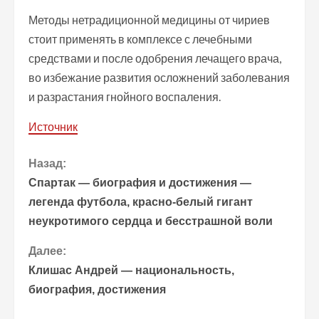
Методы нетрадиционной медицины от чириев
стоит применять в комплексе с лечебными
средствами и после одобрения лечащего врача,
во избежание развития осложнений заболевания
и разрастания гнойного воспаления.
Источник
П
Назад:
Спартак — биография и достижения —
р
легенда футбола, красно-белый гигант
неукротимого сердца и бесстрашной воли
о
Далее:
д
Клишас Андрей — национальность,
о
биография, достижения
л