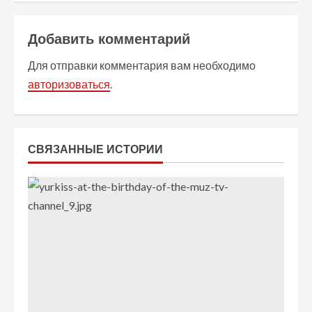
ж
Добавить комментарий
и
Для отправки комментария вам необходимо
т
авторизоваться
.
ь
ч
СВЯЗАННЫЕ ИСТОРИИ
т
е
н
и
е