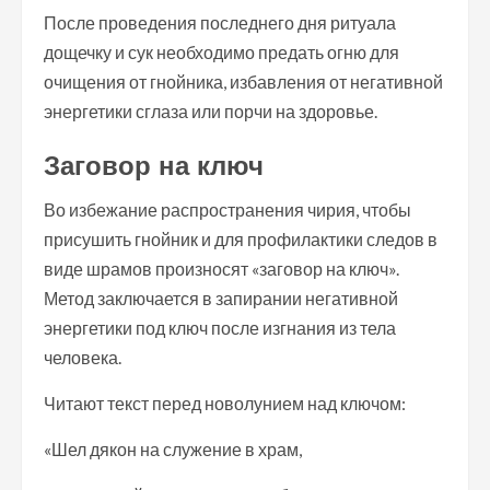
После проведения последнего дня ритуала
дощечку и сук необходимо предать огню для
очищения от гнойника, избавления от негативной
энергетики сглаза или порчи на здоровье.
Заговор на ключ
Во избежание распространения чирия, чтобы
присушить гнойник и для профилактики следов в
виде шрамов произносят «заговор на ключ».
Метод заключается в запирании негативной
энергетики под ключ после изгнания из тела
человека.
Читают текст перед новолунием над ключом:
«Шел дякон на служение в храм,