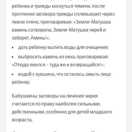
ребенка и трижды коснуться темени, после
прочтения заговора трижды сплевывают через
левое плечо, приговаривая: «Земля-Матушка
камень сотворила, Земля-Матушка чирей и
заберет. Аминь!»;
дать ребенку выпить воды для очищения;
выбросить камень из окна, приговаривая:
«Откуда явился – туда же и возвращайся!»;
водой с кувшина, что осталась, омыть лицо
ребенку.
Бабушкины заговоры на лечение чирия
считаются по праву наиболее сильными,
действенными, особенно для детей младшего
возраста.