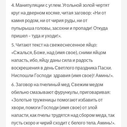
Манипуляции с углем. Угольной золой чертят
круг на дверном косяке, читая заговор: «Ни от
камня родом, ни от чирия руды, ни от
пупырыша головы, засохни и пропади! Откуда
пришел – туда и уходи!».
Читают текст на свежеснесенное яйцо:
«Сжалься, Боже, над (имя свое), сними яйцом
напасть, ибо, яйцу даны сила и радость
воскрешения в день Светлого праздника Пасхи.
Ниспошли Господи здравия (имя свое)! Аминь!».
Заговор на пчелиный мед. Свежим медом
обильно смазывают фурункулы, приговаривая:
«Золотые труженицы помогают избавить от
хвори, помоги Господи (имя свое) от злой
напасти, как пчелы трудятся над сбором меда, так
пусть скоро и чирий сходит с белого тела. Аминь!».