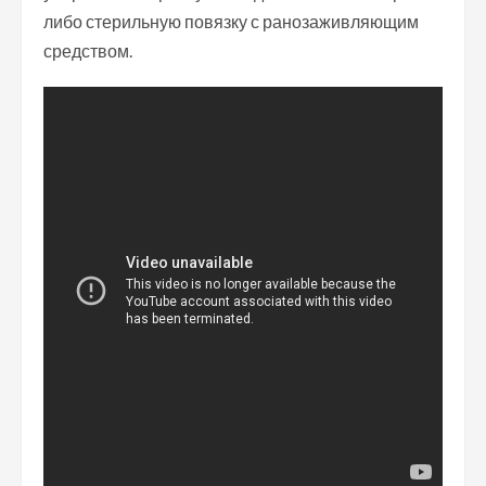
либо стерильную повязку с ранозаживляющим
средством.