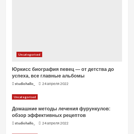
н
и
е
Uncategorised
Юркисс биография певец — от детства до
успеха, все главные альбомы
studiohallo_
24 апреля 2022
Uncategorised
Домашние методы лечения фурункулов:
обзор эффективных рецептов
studiohallo_
24 апреля 2022