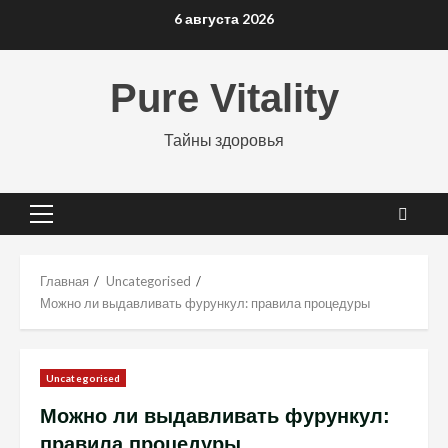
Перейти
6 августа 2026
к
содержимому
Pure Vitality
Тайны здоровья
Основное
меню
Главная
Uncategorised
Можно ли выдавливать фурункул: правила процедуры
Uncategorised
Можно ли выдавливать фурункул:
правила процедуры