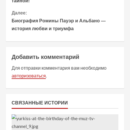
тайной!
о
Далее:
д
Биография Ромины Пауэр и Альбано —
о
история любви и триумфа
л
ж
Добавить комментарий
и
Для отправки комментария вам необходимо
т
авторизоваться
.
ь
ч
СВЯЗАННЫЕ ИСТОРИИ
т
е