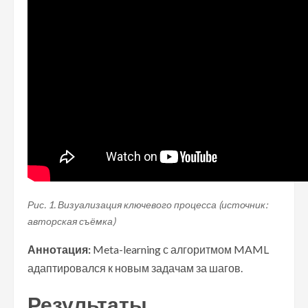
Рис. 1. Визуализация ключевого процесса (источник:
авторская съёмка)
Аннотация:
Meta-learning с алгоритмом MAML
адаптировался к новым задачам за шагов.
Результаты