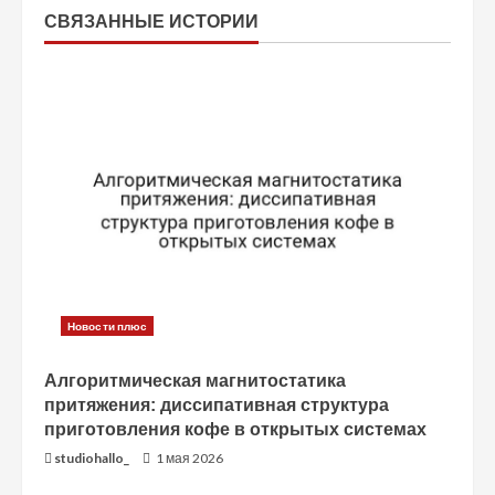
и
СВЯЗАННЫЕ ИСТОРИИ
т
ь
ч
т
е
н
Новости плюс
и
Алгоритмическая магнитостатика
е
притяжения: диссипативная структура
приготовления кофе в открытых системах
studiohallo_
1 мая 2026