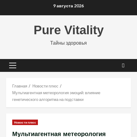
Перейти
9 августа 2026
к
содержимому
Pure Vitality
Тайны здоровья
Основное
меню
Главная
Новости плюс
Мультиагентная метеорология эмоций: влияние
генетического алгоритма на подставки
Новости плюс
Мультиагентная метеорология