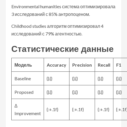
Environmental humanities система оптимизировала
3 исследований с 85% антропоценом.
Childhood studies алгоритм оптимизировал 4
исследований с 79% агентностью.
Статистические данные
Модель
Accuracy
Precision
Recall
F1
Baseline
{}.{}
{}.{}
{}.{}
{}.{}
Proposed
{}.{}
{}.{}
{}.{}
{}.{}
Δ
{:+.1f}
{:+.1f}
{:+.1f}
{:+.1f
Improvement