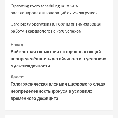
Operating room scheduling алгоритм
распланировал 88 операций с 62% загрузкой.
Cardiology operations алгоритм оптимизировал
работу 4 кардиологов с 75% успехом.
П
Назад:
Вейвлетная геометрия потерянных вещей:
р
неопределённость устойчивости в условиях
мультизадачности
о
Далее:
д
Голографическая алхимия цифрового следа:
о
неопределённость фокуса в условиях
временного дефицита
л
ж