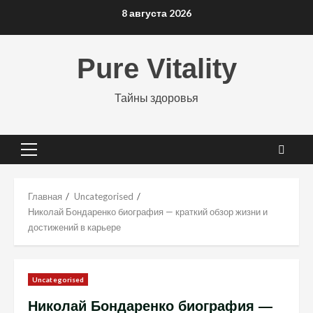
Перейти
8 августа 2026
к
содержимому
Pure Vitality
Тайны здоровья
Основное
меню
Главная
Uncategorised
Николай Бондаренко биография — краткий обзор жизни и
достижений в карьере
Uncategorised
Николай Бондаренко биография —