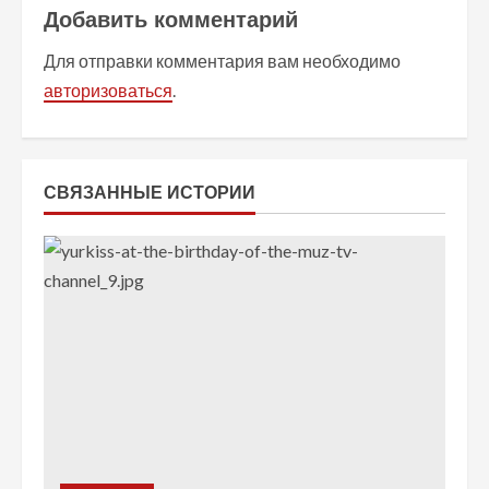
Добавить комментарий
т
Для отправки комментария вам необходимо
ь
авторизоваться
.
ч
т
СВЯЗАННЫЕ ИСТОРИИ
е
н
и
е