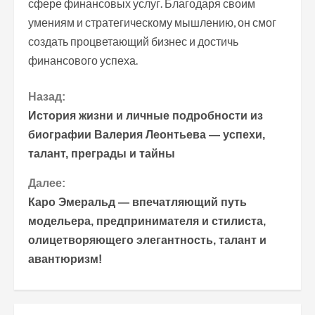
сфере финансовых услуг. Благодаря своим
умениям и стратегическому мышлению, он смог
создать процветающий бизнес и достичь
финансового успеха.
П
Назад:
История жизни и личные подробности из
р
биографии Валерия Леонтьева — успехи,
талант, преграды и тайны
о
Далее:
д
Каро Эмеральд — впечатляющий путь
о
модельера, предпринимателя и стилиста,
олицетворяющего элегантность, талант и
л
авантюризм!
ж
и