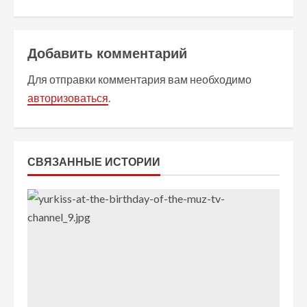
л
ж
Добавить комментарий
и
Для отправки комментария вам необходимо
т
авторизоваться
.
ь
ч
СВЯЗАННЫЕ ИСТОРИИ
т
е
н
и
е