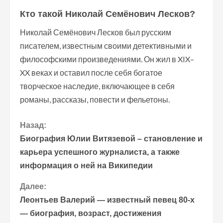
Кто такой Николай Семёнович Лесков?
Николай Семёнович Лесков был русским
писателем, известным своими детективными и
философскими произведениями. Он жил в XIX–
XX веках и оставил после себя богатое
творческое наследие, включающее в себя
романы, рассказы, повести и фельетоны.
П
Назад:
Биография Юлии Витязевой – становление и
р
карьера успешного журналиста, а также
информация о ней на Википедии
о
Далее:
д
Леонтьев Валерий — известный певец 80-х
о
— биография, возраст, достижения