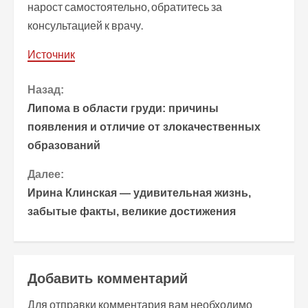
нарост самостоятельно, обратитесь за
консультацией к врачу.
Источник
П
Назад:
Липома в области груди: причины
р
появления и отличие от злокачественных
образований
о
Далее:
д
Ирина Клинская — удивительная жизнь,
о
забытые факты, великие достижения
л
ж
Добавить комментарий
и
Для отправки комментария вам необходимо