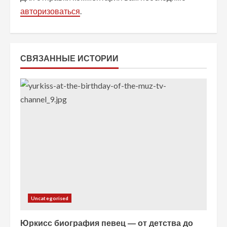
т
авторизоваться
.
ь
ч
СВЯЗАННЫЕ ИСТОРИИ
т
е
н
и
е
Uncategorised
Юркисс биография певец — от детства до