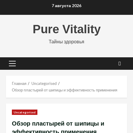
Перейти
7 августа 2026
к
содержимому
Pure Vitality
Тайны здоровья
Основное
меню
Главная
Uncategorised
Обзор пластырей от шипицы и эффективность применения
Uncategorised
Обзор пластырей от шипицы и
эффективность применения