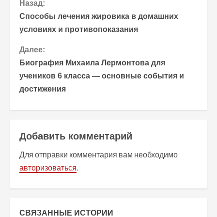
П
Назад:
Способы лечения жировика в домашних
р
условиях и противопоказания
о
Далее:
Биография Михаила Лермонтова для
д
учеников 6 класса — основные события и
о
достижения
л
ж
Добавить комментарий
и
Для отправки комментария вам необходимо
т
авторизоваться
.
ь
ч
СВЯЗАННЫЕ ИСТОРИИ