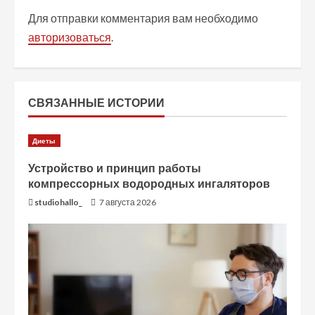
ж
Для отправки комментария вам необходимо
авторизоваться
.
и
т
ь
СВЯЗАННЫЕ ИСТОРИИ
ч
Диеты
т
Устройство и принцип работы
компрессорных водородных ингаляторов
е
studiohallo_
7 августа 2026
н
и
е