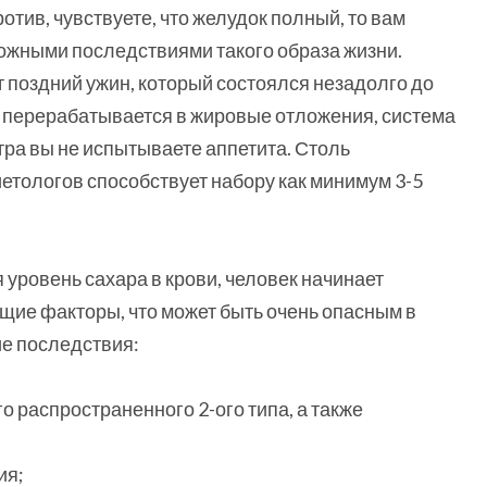
отив, чувствуете, что желудок полный, то вам
можными последствиями такого образа жизни.
 поздний ужин, который состоялся незадолго до
я перерабатывается в жировые отложения, система
тра вы не испытываете аппетита. Столь
етологов способствует набору как минимум 3-5
 уровень сахара в крови, человек начинает
щие факторы, что может быть очень опасным в
ие последствия:
о распространенного 2-ого типа, а также
ия;