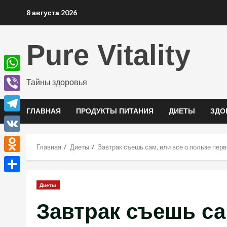
Перейти
8 августа 2026
к
содержимому
Pure Vitality
WhatsApp
Тайны здоровья
Viber
ГЛАВНАЯ
ПРОДУКТЫ ПИТАНИЯ
ДИЕТЫ
ЗДО
Telegram
VK
Главная
Диеты
Завтрак съешь сам, или все о пользе пер
Odnoklassniki
Отправить
Диеты
Завтрак съешь са