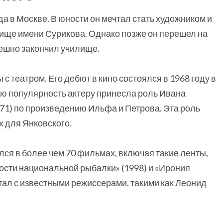
а в Москве. В юности он мечтал стать художником и
ище имени Сурикова. Однако позже он перешел на
пешно закончил училище.
 театром. Его дебют в кино состоялся в 1968 году в
ю популярность актеру принесла роль Ивана
71) по произведению Ильфа и Петрова. Эта роль
х для Янковского.
лся в более чем 70 фильмах, включая такие ленты,
ности национальной рыбалки» (1998) и «Ирония
отал с известными режиссерами, такими как Леонид