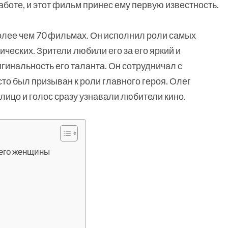
аботе, и этот фильм принес ему первую известность.
олее чем 70 фильмах. Он исполнил роли самых
ческих. Зрители любили его за его яркий и
гинальность его таланта. Он сотрудничал с
о был призыван к роли главного героя. Олег
лицо и голос сразу узнавали любители кино.
 его женщины