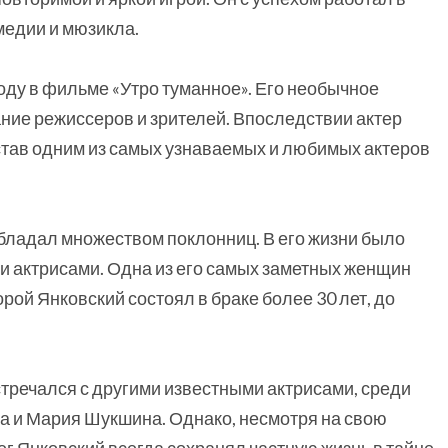
медии и мюзикла.
оду в фильме «Утро туманное». Его необычное
ние режиссеров и зрителей. Впоследствии актер
тав одним из самых узнаваемых и любимых актеров
бладал множеством поклонниц. В его жизни было
и актрисами. Одна из его самых заметных женщин
рой Янковский состоял в браке более 30 лет, до
тречался с другими известными актрисами, среди
а и Мария Шукшина. Однако, несмотря на свою