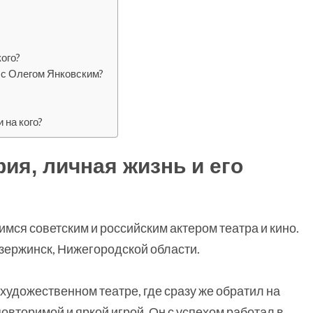
ого?
 с Олегом Янковским?
 на кого?
ия, личная жизнь и его
я советским и российским актером театра и кино.
зержинск, Нижегородской области.
художественном театре, где сразу же обратил на
овторимой и яркой игрой. Он с успехом работал в