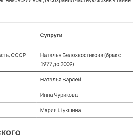
г Янковский всегда сохранял частную жизнь в тайне
Супруги
асть, СССР
Наталья Белохвостикова (брак с
1977 до 2009)
Наталья Варлей
Инна Чурикова
Мария Шукшина
кого