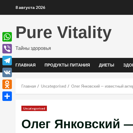
Перейти
8 августа 2026
к
содержимому
Pure Vitality
WhatsApp
Тайны здоровья
Viber
ГЛАВНАЯ
ПРОДУКТЫ ПИТАНИЯ
ДИЕТЫ
ЗДО
Telegram
VK
Главная
Uncategorised
Олег Янковский — известный актер
Odnoklassniki
Отправить
Uncategorised
Олег Янковский —