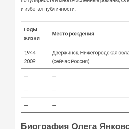
популярность и многочисленные романы, Оле
и избегал публичности.
Годы
Место рождения
жизни
1944-
Дзержинск, Нижегородская обл
2009
(сейчас Россия)
—
—
—
—
—
—
Биография Олега Янковс