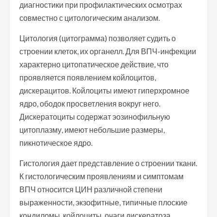
диагностики при профилактических осмотрах
совместно с цитологическим анализом.
Цитология (цитограмма) позволяет судить о
строении клеток, их органелл. Для ВПЧ-инфекции
характерно цитопатическое действие, что
проявляется появлением койлоцитов,
дискерацитов. Койлоциты имеют гиперхромное
ядро, ободок просветления вокруг него.
Дискератоциты содержат эозинофильную
цитоплазму, имеют небольшие размеры,
пикнотическое ядро.
Гистология дает представление о строении ткани.
К гистологическим проявлениям и симптомам
ВПЧ относится ЦИН различной степени
выраженности, экзофитные, типичные плоские
кондиломы, койлоциты, очаги дискератоза,