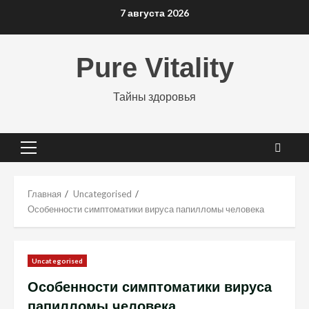
Перейти
7 августа 2026
к
содержимому
Pure Vitality
Тайны здоровья
Основное
меню
Главная
Uncategorised
Особенности симптоматики вируса папилломы человека
Uncategorised
Особенности симптоматики вируса
папилломы человека