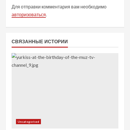
Для отправки комментария вам необходимо
ь
авторизоваться
.
ч
т
СВЯЗАННЫЕ ИСТОРИИ
е
н
и
е
Uncategorised