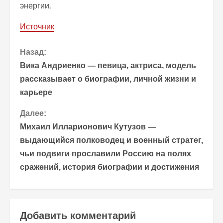
энергии.
Источник
П
Назад:
Вика Андриенко — певица, актриса, модель
р
рассказывает о биографии, личной жизни и
карьере
о
Далее:
д
Михаил Илларионович Кутузов —
о
выдающийся полководец и военный стратег,
чьи подвиги прославили Россию на полях
л
сражений, история биографии и достижения
ж
и
Добавить комментарий
т