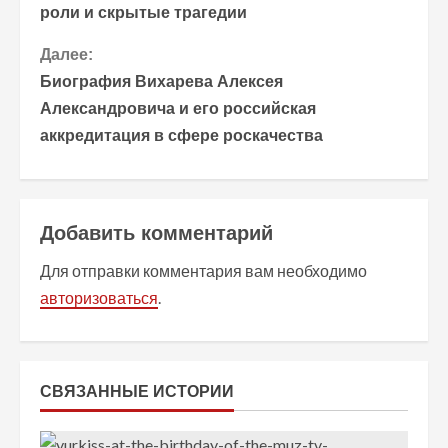
роли и скрытые трагедии
о
Далее:
д
Биография Вихарева Алексея
о
Александровича и его российская
аккредитация в сфере роскачества
л
ж
и
Добавить комментарий
т
Для отправки комментария вам необходимо
авторизоваться
.
ь
ч
т
СВЯЗАННЫЕ ИСТОРИИ
е