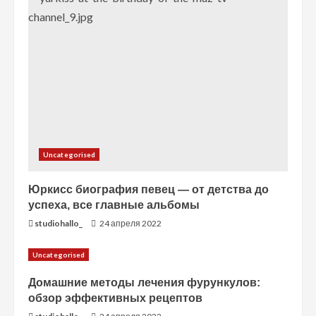
н
и
е
Uncategorised
Юркисс биография певец — от детства до
успеха, все главные альбомы
studiohallo_
24 апреля 2022
Uncategorised
Домашние методы лечения фурункулов:
обзор эффективных рецептов