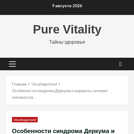
Перейти
9 августа 2026
к
содержимому
Pure Vitality
Тайны здоровья
Основное
меню
Главная
Uncategorised
Особенности синдрома Деркума и варианты лечения
липоматоза
Uncategorised
Особенности синдрома Деркума и