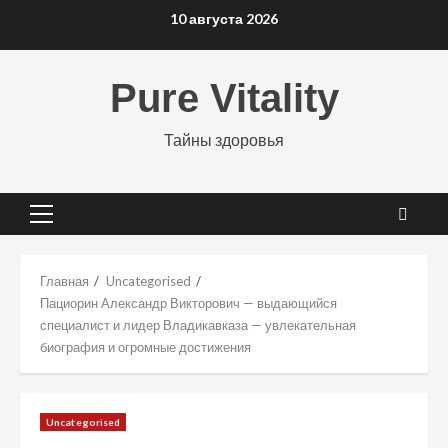
Перейти
10 августа 2026
к
содержимому
Pure Vitality
Тайны здоровья
Основное
меню
Главная
Uncategorised
Пациорин Александр Викторович — выдающийся
специалист и лидер Владикавказа — увлекательная
биография и огромные достижения
Uncategorised