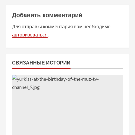
ж
и
Добавить комментарий
т
Для отправки комментария вам необходимо
авторизоваться
.
ь
ч
т
СВЯЗАННЫЕ ИСТОРИИ
е
н
и
е