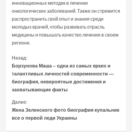
инновационных методик в лечении
онкологических заболеваний. Также он стремится
распространить свой опыт и знания среди
молодых врачей, чтобы развивать отрасль
медицины и повышать качество лечения в своем
регионе.
П
Назад:
Борзунова Маша – одна из самых ярких и
р
талантливых личностей современности —
биография, невероятные достижения и
о
захватывающие факты
д
Далее:
о
Жена Зеленского фото биография купальник
все о первой леди Украины
л