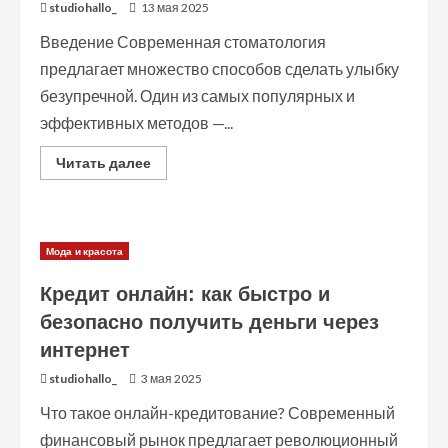
studiohallo_
13 мая 2025
Введение Современная стоматология
предлагает множество способов сделать улыбку
безупречной. Один из самых популярных и
эффективных методов —...
Read
Читать далее
more
about
Виниры
для
зубов:
идеальная
Мода и красота
улыбка
за
несколько
Кредит онлайн: как быстро и
визитов
к
безопасно получить деньги через
стоматологу
интернет
studiohallo_
3 мая 2025
Что такое онлайн-кредитование? Современный
финансовый рынок предлагает революционный