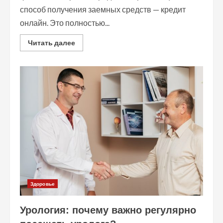
способ получения заемных средств — кредит
онлайн. Это полностью...
Read
Читать далее
more
about
Кредит
онлайн:
как
быстро
и
безопасно
получить
деньги
через
интернет
Здоровье
Урология: почему важно регулярно