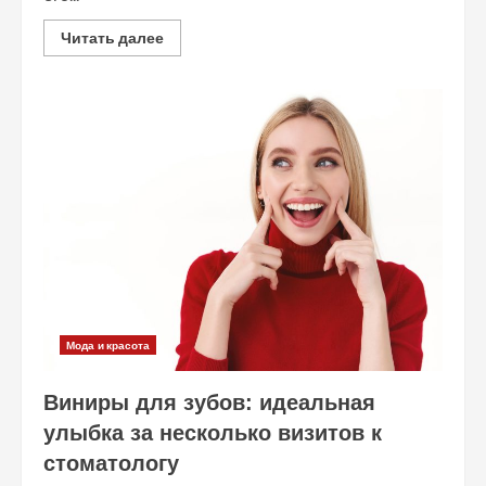
Read
Читать далее
more
about
Вкладка
или
пломба:
выбор,
который
влияет
на
вашу
улыбку
Мода и красота
Виниры для зубов: идеальная
улыбка за несколько визитов к
стоматологу