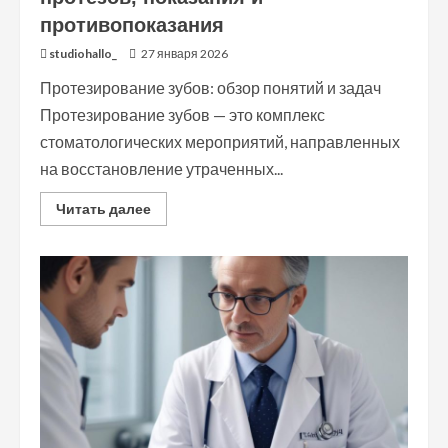
противопоказания
studiohallo_
27 января 2026
Протезирование зубов: обзор понятий и задач
Протезирование зубов — это комплекс
стоматологических мероприятий, направленных
на восстановление утраченных...
Read
Читать далее
more
about
Протезирование
зубов:
виды
протезов,
показания
и
противопоказания