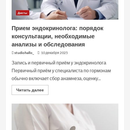
Диеты
Прием эндокринолога: порядок
консультации, необходимые
анализы и обследования
studiohallo_
10 декабря 2025
Запись и первичный приём у эндокринолога
Первичный приём у специалиста по гормонам
обычно включает сбор анамнеза, оценку...
Read
Читать далее
more
about
Прием
эндокринолога:
порядок
консультации,
необходимые
анализы
и