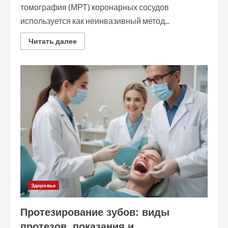
томография (МРТ) коронарных сосудов
используется как неинвазивный метод...
Read
Читать далее
more
about
МРТ
коронарных
сосудов:
показания,
подготовка
и
диагностические
возможности
Здоровье
Протезирование зубов: виды
протезов, показания и