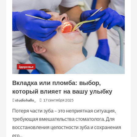
вернув
зубу
опору
и
красоту
Здоровье
Вкладка или пломба: выбор,
который влияет на вашу улыбку
studiohallo_
17 сентября 2025
Потеря части зуба – это неприятная ситуация,
требующая вмешательства стоматолога. Для
восстановления целостности зуба и сохранения
его...