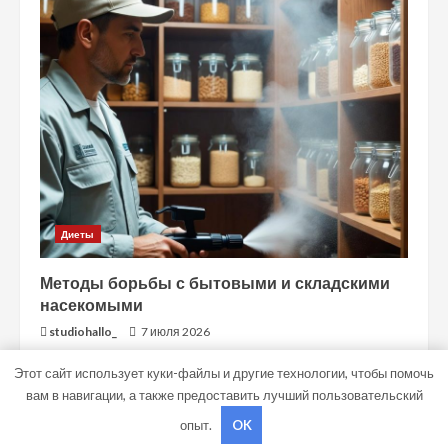
Диеты
Методы борьбы с бытовыми и складскими
насекомыми
studiohallo_
7 июля 2026
Этот сайт использует куки-файлы и другие технологии, чтобы помочь
вам в навигации, а также предоставить лучший пользовательский
Copyright © Все права защищены.
|
MoreNews
от AF
опыт.
OK
themes.