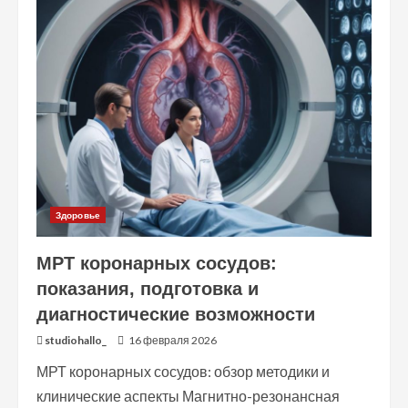
и
гигиена
зубов:
правила
ежедневного
ухода
Здоровье
МРТ коронарных сосудов:
показания, подготовка и
диагностические возможности
studiohallo_
16 февраля 2026
МРТ коронарных сосудов: обзор методики и
клинические аспекты Магнитно-резонансная