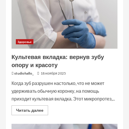
обследования
Здоровье
Культевая вкладка: вернув зубу
опору и красоту
studiohallo_
18 ноября 2025
Когда зуб разрушен настолько, что не может
удерживать обычную коронку, на помощь
приходит культевая вкладка. Этот микропротез,...
Read
Читать далее
more
about
Культевая
вкладка: