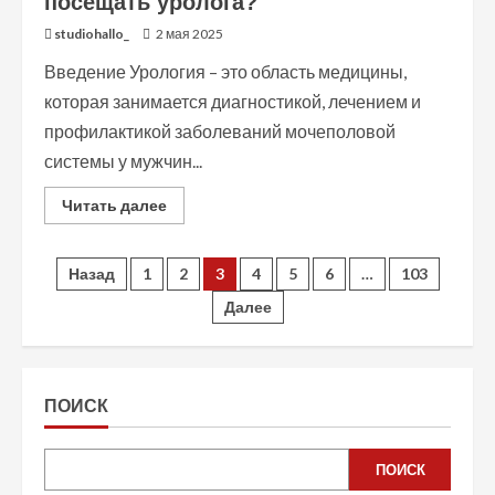
посещать уролога?
studiohallo_
2 мая 2025
Введение Урология – это область медицины,
которая занимается диагностикой, лечением и
профилактикой заболеваний мочеполовой
системы у мужчин...
Read
Читать далее
more
about
Урология:
почему
Пагинация
Назад
1
2
3
4
5
6
…
103
важно
регулярно
Далее
посещать
записей
уролога?
ПОИСК
ПОИСК