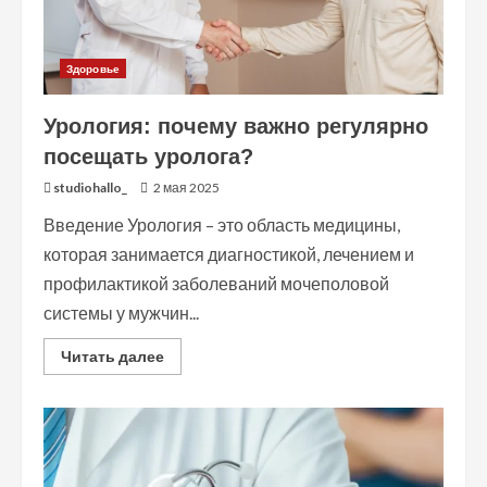
Здоровье
Урология: почему важно регулярно
посещать уролога?
studiohallo_
2 мая 2025
Введение Урология – это область медицины,
которая занимается диагностикой, лечением и
профилактикой заболеваний мочеполовой
системы у мужчин...
Read
Читать далее
more
about
Урология:
почему
важно
регулярно
посещать
уролога?