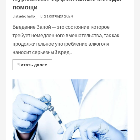
помощи
studiohallo_
21 октября 2024
Введение Запой — это состояние, которое
требует немедленного вмешательства, так как
продолжительное употребление алкоголя
наносит серьезный вред...
Read
Читать далее
more
about
Вывод
из
запоя
на
дому
в
Мурманске:
эффективные
методы
помощи