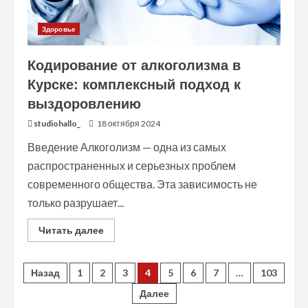
Здоровье
Кодирование от алкоголизма в
Курске: комплексный подход к
выздоровлению
studiohallo_
18 октября 2024
Введение Алкоголизм — одна из самых
распространенных и серьезных проблем
современного общества. Эта зависимость не
только разрушает...
Read
Читать далее
more
about
Кодирование
от
Пагинация
Назад
1
2
3
4
5
6
7
…
103
алкоголизма
в
Далее
Курске:
записей
комплексный