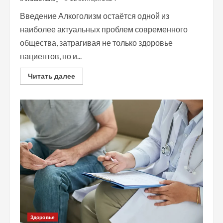
Введение Алкоголизм остаётся одной из
наиболее актуальных проблем современного
общества, затрагивая не только здоровье
пациентов, но и...
Read
Читать далее
more
about
Кодирование
от
алкоголизма
в
Кемерово:
Полный
путеводитель
Здоровье