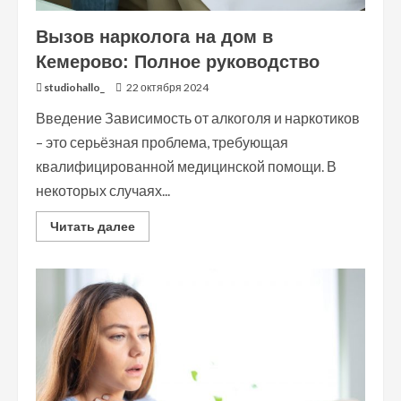
Вызов нарколога на дом в
Кемерово: Полное руководство
studiohallo_
22 октября 2024
Введение Зависимость от алкоголя и наркотиков
– это серьёзная проблема, требующая
квалифицированной медицинской помощи. В
некоторых случаях...
Read
Читать далее
more
about
Вызов
нарколога
на
дом
в
Кемерово:
Полное
руководство