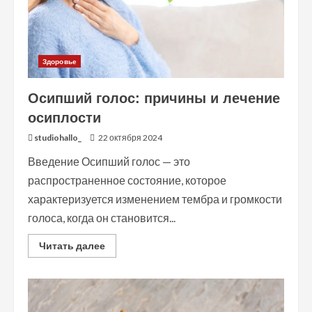
Здоровье
Осипший голос: причины и лечение
осиплости
studiohallo_
22 октября 2024
Введение Осипший голос — это
распространенное состояние, которое
характеризуется изменением тембра и громкости
голоса, когда он становится...
Read
Читать далее
more
about
Осипший
голос:
причины
и