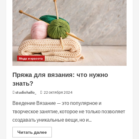
лечение
осиплости
Мода и красота
Пряжа для вязания: что нужно
знать?
studiohallo_
22 октября 2024
Введение Вязание — это популярное и
творческое занятие, которое не только позволяет
создавать уникальные вещи, но и...
Read
Читать далее
more