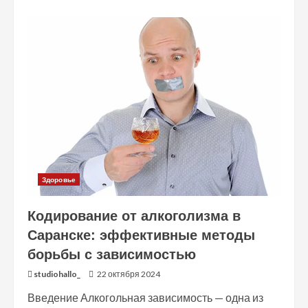
about
Пряжа
для
вязания:
что
нужно
знать?
Здоровье
Кодирование от алкоголизма в
Саранске: эффективные методы
борьбы с зависимостью
studiohallo_
22 октября 2024
Введение Алкогольная зависимость — одна из