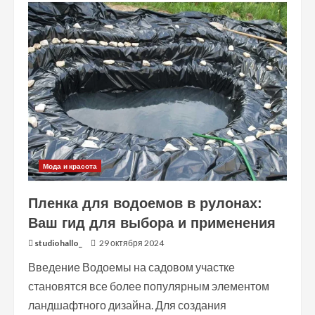
на
Дом
в
Новокузнецке:
Помощь,
Которая
Всегда
Рядом
Мода и красота
Пленка для водоемов в рулонах:
Ваш гид для выбора и применения
studiohallo_
29 октября 2024
Введение Водоемы на садовом участке
становятся все более популярным элементом
ландшафтного дизайна. Для создания