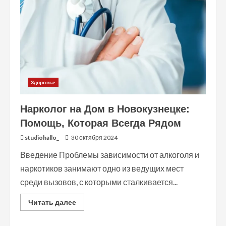
Здоровье
Нарколог на Дом в Новокузнецке:
Помощь, Которая Всегда Рядом
studiohallo_
30 октября 2024
Введение Проблемы зависимости от алкоголя и
наркотиков занимают одно из ведущих мест
среди вызовов, с которыми сталкивается...
Read
Читать далее
more
about
Нарколог