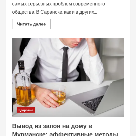
самых серьезных проблем современного
общества. В Саранске, как и в других...
Read
Читать далее
more
about
Кодирование
от
алкоголизма
в
Саранске:
эффективные
методы
борьбы
с
зависимостью
Здоровье
Вывод из запоя на дому в
Мурманске: эффективные методы