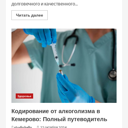
долговечного и качественного...
Read
Читать далее
more
about
Пленка
для
водоемов
в
рулонах:
Ваш
гид
для
выбора
и
применения
Здоровье
Кодирование от алкоголизма в
Кемерово: Полный путеводитель
studiohallo_
22 октября 2024