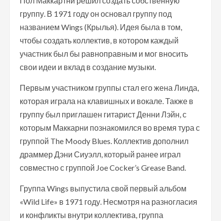
Пол Маккартни решил создать собственную
группу. В 1971 году он основал группу под
названием Wings (Крылья). Идея была в том,
чтобы создать коллектив, в котором каждый
участник был бы равноправным и мог вносить
свои идеи и вклад в создание музыки.
Первым участником группы стал его жена Линда,
которая играла на клавишных и вокале. Также в
группу был приглашен гитарист Денни Лэйн, с
которым Маккарни познакомился во время тура с
группой The Moody Blues. Коллектив дополнил
драммер Дэни Сиуэлл, который ранее играл
совместно с группой Joe Cocker’s Grease Band.
Группа Wings выпустила свой первый альбом
«Wild Life» в 1971 году. Несмотря на разногласия
и конфликты внутри коллектива, группа