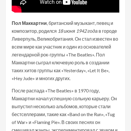
Пол Маккартни
, британский музыкант, певец и
композитор, родился
18 июня 1942 года
в городе
Ливерпуль, Великобритания. Он стал известен во
всем мире как участник и один из основателей
легендарной рок-группы «The Beatles». Пол
Маккартни сыграл ключевую роль в создании
таких хитов группы как «Yesterday», «Let It Be»,
«Hey Jude» и многих других.
После распада «The Beatles» в 1970 году,
Маккартни начал успешную сольную карьеру. Он
выпустил несколько альбомов, которые стали
бестселлерами, такие как «Band on the Run», «Tug
of War» и «Flaming Pie». В своих песнях он
смешивал жанры, экспериментировал с звуком и