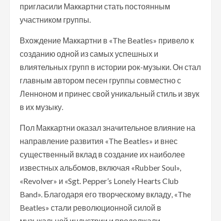
пригласили Маккартни стать постоянным
участником группы.
Вхождение Маккартни в «The Beatles» привело к
созданию одной из самых успешных и
влиятельных групп в истории рок-музыки. Он стал
главным автором песен группы совместно с
Ленноном и принес свой уникальный стиль и звук
в их музыку.
Пол Маккартни оказал значительное влияние на
направление развития «The Beatles» и внес
существенный вклад в создание их наиболее
известных альбомов, включая «Rubber Soul»,
«Revolver» и «Sgt. Pepper’s Lonely Hearts Club
Band». Благодаря его творческому вкладу, «The
Beatles» стали революционной силой в
музыкальной индустрии и продолжали