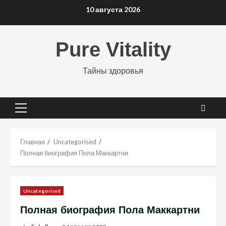
Перейти
10 августа 2026
к
содержимому
Pure Vitality
Тайны здоровья
Основное
меню
Главная
Uncategorised
Полная биография Пола Маккартни
Uncategorised
Полная биография Пола Маккартни