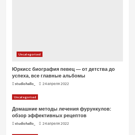
н
и
е
Uncategorised
Юркисс биография певец — от детства до
успеха, все главные альбомы
studiohallo_
24 апреля 2022
Uncategorised
Домашние методы лечения фурункулов:
обзор эффективных рецептов
studiohallo_
24 апреля 2022