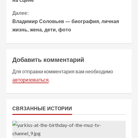
на сцене
о
Далее:
д
Владимир Соловьев — биография, личная
о
жизнь, жена, дети, фото
л
ж
Добавить комментарий
и
Для отправки комментария вам необходимо
т
авторизоваться
.
ь
ч
СВЯЗАННЫЕ ИСТОРИИ
т
е