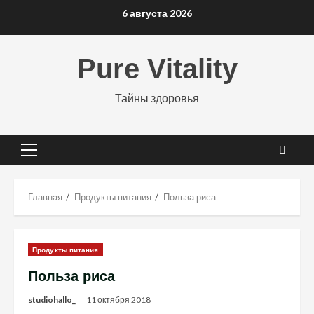
Перейти
6 августа 2026
к
содержимому
Pure Vitality
Тайны здоровья
Основное
меню
Главная
Продукты питания
Польза риса
Продукты питания
Польза риса
studiohallo_
11 октября 2018