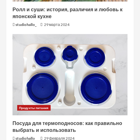
е
Ролл и суши: история, различия и любовь к
японской кухне
н
studiohallo_
29 марта 2024
и
е
Продукты питания
Посуда для термоподносов: как правильно
выбрать и использовать
studiohallo_
29 февраля 2024