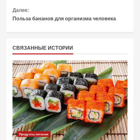
р
Далее:
о
Польза бананов для организма человека
д
о
СВЯЗАННЫЕ ИСТОРИИ
л
ж
и
т
ь
ч
т
Продукты питания