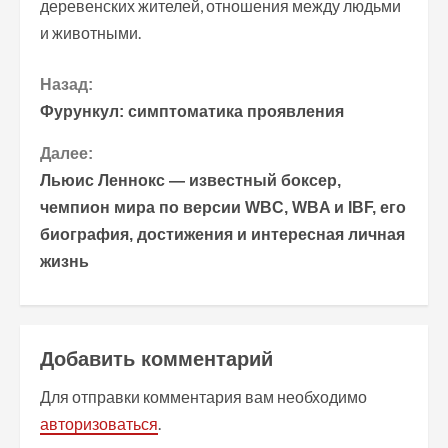
деревенских жителей, отношения между людьми
и животными.
П
Назад:
Фурункул: симптоматика проявления
р
Далее:
о
Льюис Леннокс — известный боксер,
чемпион мира по версии WBC, WBA и IBF, его
д
биография, достижения и интересная личная
о
жизнь
л
ж
Добавить комментарий
и
Для отправки комментария вам необходимо
т
авторизоваться
.