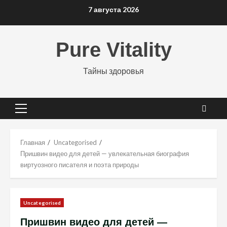
Перейти
7 августа 2026
к
содержимому
Pure Vitality
Тайны здоровья
Основное
меню
Главная
Uncategorised
Пришвин видео для детей — увлекательная биография
виртуозного писателя и поэта природы
Uncategorised
Пришвин видео для детей —