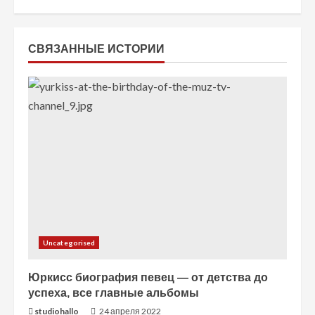
ь
ч
СВЯЗАННЫЕ ИСТОРИИ
т
е
н
и
е
Uncategorised
Юркисс биография певец — от детства до
успеха, все главные альбомы
studiohallo_
24 апреля 2022