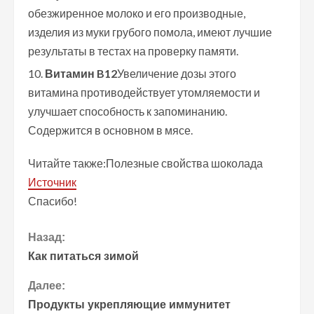
обезжиренное молоко и его производные,
изделия из муки грубого помола, имеют лучшие
результаты в тестах на проверку памяти.
Витамин B12
Увеличение дозы этого
витамина противодействует утомляемости и
улучшает способность к запоминанию.
Содержится в основном в мясе.
Читайте также:Полезные свойства шоколада
Источник
Спасибо!
П
Назад:
Как питаться зимой
р
Далее:
о
Продукты укрепляющие иммунитет