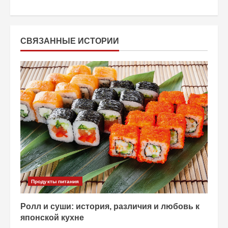
д
о
СВЯЗАННЫЕ ИСТОРИИ
л
ж
и
т
ь
ч
т
Продукты питания
е
Ролл и суши: история, различия и любовь к
японской кухне
н