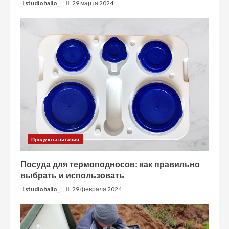
studiohallo_
29 марта 2024
и
е
Продукты питания
Посуда для термоподносов: как правильно
выбрать и использовать
studiohallo_
29 февраля 2024