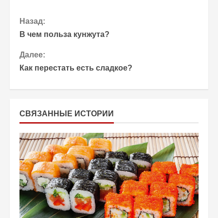
П
Назад:
В чем польза кунжута?
р
Далее:
о
Как перестать есть сладкое?
д
о
СВЯЗАННЫЕ ИСТОРИИ
л
ж
и
т
ь