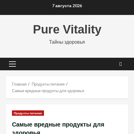
Перейти
7 августа 2026
к
содержимому
Pure Vitality
Тайны здоровья
Основное
меню
Главная
Продукты питания
Самые вредные продукты для здоровья
Продукты питания
Самые вредные продукты для
здоровья