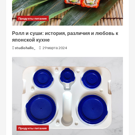
ч
т
Продукты питания
е
Ролл и суши: история, различия и любовь к
японской кухне
н
studiohallo_
29 марта 2024
и
е
Продукты питания