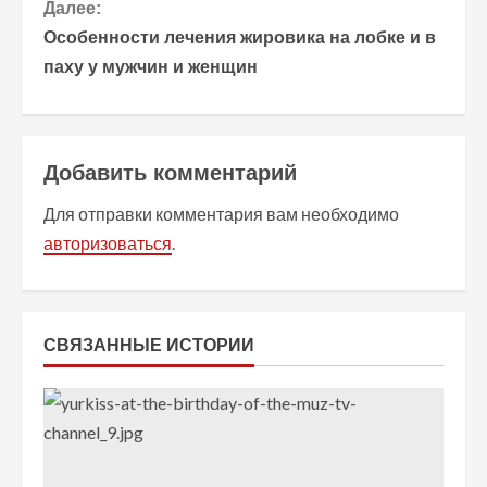
Далее:
д
Особенности лечения жировика на лобке и в
о
паху у мужчин и женщин
л
ж
Добавить комментарий
и
Для отправки комментария вам необходимо
т
авторизоваться
.
ь
ч
СВЯЗАННЫЕ ИСТОРИИ
т
е
н