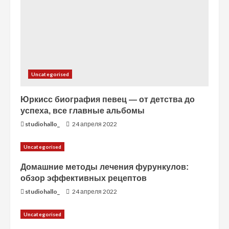
и
е
Uncategorised
Юркисс биография певец — от детства до
успеха, все главные альбомы
studiohallo_
24 апреля 2022
Uncategorised
Домашние методы лечения фурункулов:
обзор эффективных рецептов
studiohallo_
24 апреля 2022
Uncategorised