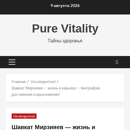
Перейти
9 августа 2026
к
содержимому
Pure Vitality
Тайны здоровья
Основное
меню
Главная
Uncategorised
Шавкат Мирзияев — жизнь и карьера — биография,
достижения и вдохновение!
Uncategorised
Шавкат Мирзияев — жизнь и