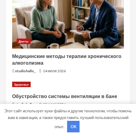
Диеты
Медицинские методы терапии хронического
алкоголизма
studiohallo_
14 июля 2026
Здоровье
Обустройство системы вентиляции в бане
studiohallo_
13 июля 2026
Этот сайт использует куки-файлы и другие технологии, чтобы помочь
вам в навигации, а также предоставить лучший пользовательский
Copyright © Все права защищены.
|
MoreNews
от AF
опыт.
OK
themes.