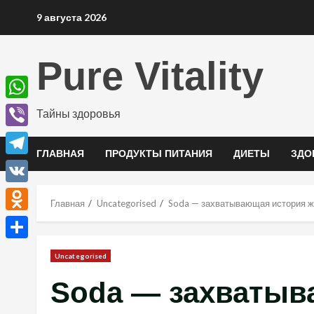
Перейти
9 августа 2026
к
содержимому
Pure Vitality
WhatsApp
Тайны здоровья
Viber
ГЛАВНАЯ
ПРОДУКТЫ ПИТАНИЯ
ДИЕТЫ
ЗДО
Telegram
VK
Главная
Uncategorised
Soda — захватывающая история жи
Odnoklassniki
Отправить
Uncategorised
Soda — захватыв