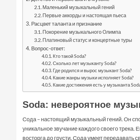
Маленький музыкальный гений
Первые аккорды и настоящая пьеса
Расцвет таланта и признание
Покорение музыкального Олимпа
Платиновый статус и концертные туры
Вопрос-ответ:
Кто такой Soda?
Сколько лет музыканту Soda?
Где родился и вырос музыкант Soda?
Какие жанры музыки исполняет Soda?
Какие достижения есть у музыканта Sod
Soda: невероятное музы
Сода – настоящий музыкальный гений. Он спо
уникальное звучание каждого своего трека. Е
восторга до грусти. Сода умеет передавать св