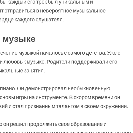
обы каждый его трек был уникальным и
т отправиться в невероятное музыкальное
сердце каждого слушателя.
в музыке
ечение музыкой началось с самого детства. Уже с
и любовь к музыке. Родители поддерживали его
зыкальные занятия.
епиано. Он демонстрировал необыкновенную
сновы игры на инструменте. В скором времени он
й и стал признанным талантом в своем окружении.
то он решил продолжить свое образование и
дростковом возрасте он начал изучать игру на гитаре