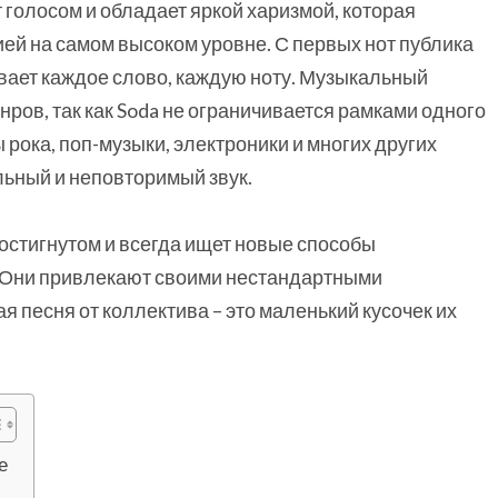
т голосом и обладает яркой харизмой, которая
ей на самом высоком уровне. С первых нот публика
ивает каждое слово, каждую ноту. Музыкальный
ров, так как Soda не ограничивается рамками одного
рока, поп-музыки, электроники и многих других
льный и неповторимый звук.
достигнутом и всегда ищет новые способы
. Они привлекают своими нестандартными
 песня от коллектива – это маленький кусочек их
е