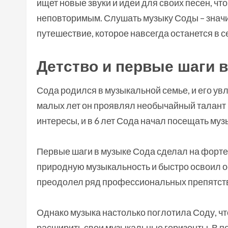
ищет новые звуки и идеи для своих песен, чт
неповторимым. Слушать музыку Соды – значи
путешествие, которое навсегда останется в 
Детство и первые шаги 
Сода родился в музыкальной семье, и его увл
малых лет он проявлял необычайный талант 
интересы, и в 6 лет Сода начал посещать му
Первые шаги в музыке Сода сделал на форт
природную музыкальность и быстро освоил о
преодолел ряд профессиональных препятстви
Однако музыка настолько поглотила Соду, ч
расширить свои музыкальные горизонты. В по