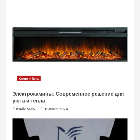
ь
ч
т
е
н
и
е
Спорт и йога
Электрокамины: Современное решение для
уюта и тепла
studiohallo_
18 июля 2024