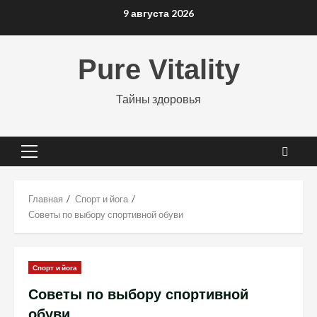
Перейти
9 августа 2026
к
содержимому
Pure Vitality
Тайны здоровья
Основное
меню
Главная
Спорт и йога
Советы по выбору спортивной обуви
Спорт и йога
Советы по выбору спортивной
обуви