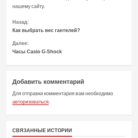
нашему сайту.
П
Назад:
Как выбрать вес гантелей?
р
Далее:
о
Часы Casio G-Shock
д
о
Добавить комментарий
л
Для отправки комментария вам необходимо
ж
авторизоваться
.
и
т
СВЯЗАННЫЕ ИСТОРИИ