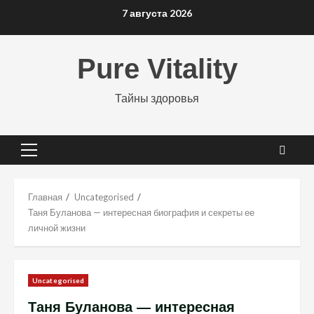
Перейти
7 августа 2026
к
содержимому
Pure Vitality
Тайны здоровья
Основное
меню
Главная
Uncategorised
Таня Буланова — интересная биография и секреты ее
личной жизни
Uncategorised
Таня Буланова — интересная