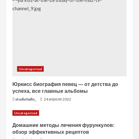
е
н
и
е
Uncategorised
Юркисс биография певец — от детства до
успеха, все главные альбомы
studiohallo_
24 апреля 2022
Uncategorised
Домашние методы лечения фурункулов:
обзор эффективных рецептов