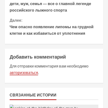
р
дети, муж, семья — все о главной легенде
российского лыжного спорта
о
Далее:
д
Чем опасно появление липомы на грудной
о
клетке и как избавиться от уплотнения
л
ж
Добавить комментарий
и
Для отправки комментария вам необходимо
т
авторизоваться
.
ь
ч
СВЯЗАННЫЕ ИСТОРИИ
т