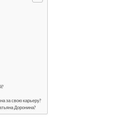
й?
на за свою карьеру?
Татьяна Доронина?