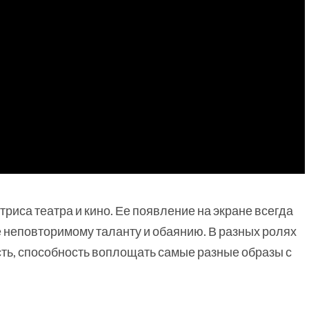
риса театра и кино. Ее появление на экране всегда
 неповторимому таланту и обаянию. В разных ролях
ть, способность воплощать самые разные образы с