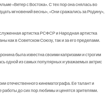
льме «Ветер с Востока». С тех пор она снялась во
дцать мгновений весны», «Они сражались за Родину»,
аслуженная артистка РСФСР и Народная артистка
ы как в Советском Союзу, так и за его пределами.
оронина была известна своими капризами и строгим
лась одной из самых популярных и уважаемых актрис
рии отечественного кинематографа. Ее талант и
е работы до сих пор любимы и ценятся зрителями.