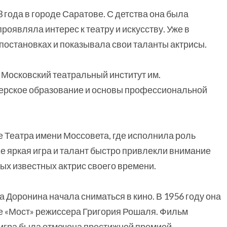
 года в городе Саратове. С детства она была
оявляла интерес к театру и искусству. Уже в
постановках и показывала свои таланты актрисы.
 Московский театральный институт им.
ктерское образование и основы профессиональной
е Театра имени Моссовета, где исполнила роль
Ее яркая игра и талант быстро привлекли внимание
амых известных актрис своего времени.
 Доронина начала сниматься в кино. В 1956 году она
е «Мост» режиссера Григория Рошаля. Фильм
е игра была отмечена престижной премией