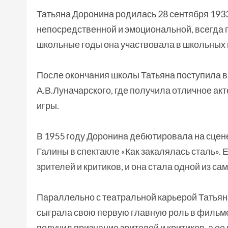
Татьяна Доронина родилась 28 сентября 1933
непосредственной и эмоциональной, всегда пр
школьные годы она участвовала в школьных 
После окончания школы Татьяна поступила в
А.В.Луначарского, где получила отличное а
игры.
В 1955 году Доронина дебютировала на сцен
Галины в спектакле «Как закалялась сталь». 
зрителей и критиков, и она стала одной из с
Параллельно с театральной карьерой Татьяна
сыграла свою первую главную роль в фильм
получил признание зрителей и критиков, а е