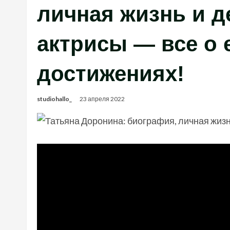
личная жизнь и д
актрисы — все о 
достижениях!
studiohallo_
23 апреля 2022