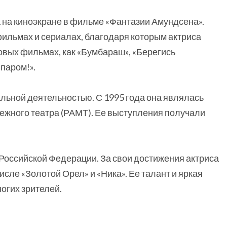
 на киноэкране в фильме «Фантазии Амундсена».
фильмах и сериалах, благодаря которым актриса
товых фильмах, как «Бумбараш», «Берегись
 паром!».
льной деятельностью. С 1995 года она являлась
ежного театра (РАМТ). Ее выступления получали
Российской Федерации. За свои достижения актриса
исле «Золотой Орел» и «Ника». Ее талант и яркая
огих зрителей.