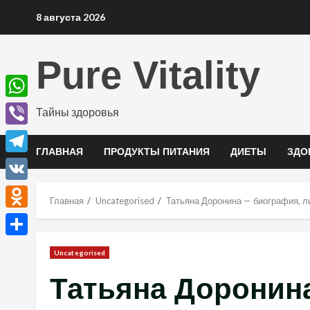
Перейти
8 августа 2026
к
содержимому
Pure Vitality
WhatsApp
Тайны здоровья
Viber
ГЛАВНАЯ
ПРОДУКТЫ ПИТАНИЯ
ДИЕТЫ
ЗДО
Telegram
VK
Главная
Uncategorised
Татьяна Доронина — биография, ли
Odnoklassniki
Отправить
Uncategorised
Татьяна Доронин