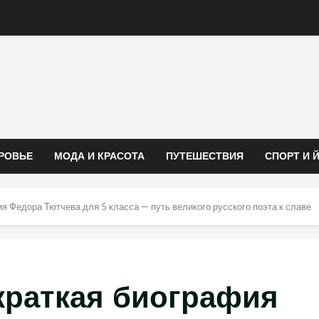
РОВЬЕ
МОДА И КРАСОТА
ПУТЕШЕСТВИЯ
СПОРТ И 
я Федора Тютчева для 5 класса — путь великого русского поэта к славе
краткая биография