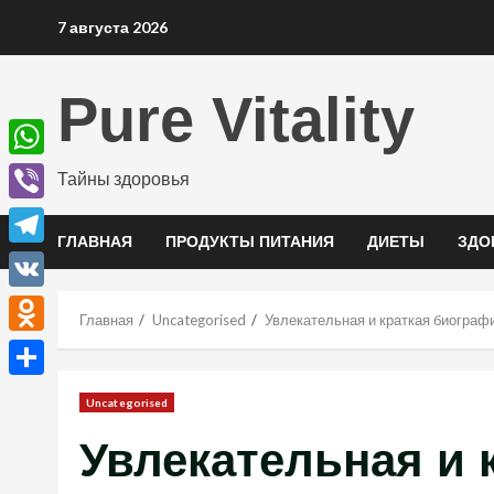
Перейти
7 августа 2026
к
содержимому
Pure Vitality
WhatsApp
Тайны здоровья
Viber
ГЛАВНАЯ
ПРОДУКТЫ ПИТАНИЯ
ДИЕТЫ
ЗДО
Telegram
VK
Главная
Uncategorised
Увлекательная и краткая биографи
Odnoklassniki
Отправить
Uncategorised
Увлекательная и 