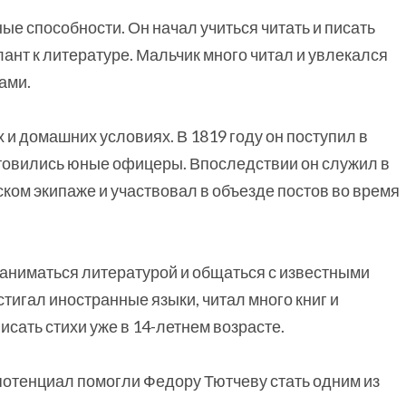
е способности. Он начал учиться читать и писать
лант к литературе. Мальчик много читал и увлекался
ами.
и домашних условиях. В 1819 году он поступил в
готовились юные офицеры. Впоследствии он служил в
ком экипаже и участвовал в объезде постов во время
аниматься литературой и общаться с известными
тигал иностранные языки, читал много книг и
сать стихи уже в 14-летнем возрасте.
отенциал помогли Федору Тютчеву стать одним из