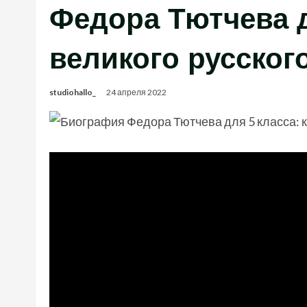
Федора Тютчева д
великого русского
studiohallo_
24 апреля 2022