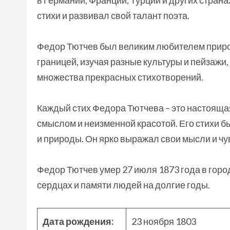
в Германии, Франции, Турции и других страна
стихи и развивал свой талант поэта.
Федор Тютчев был великим любителем природ
границей, изучая разные культуры и пейзажи
множества прекрасных стихотворений.
Каждый стих Федора Тютчева – это настояща
смыслом и неизменной красотой. Его стихи 
и природы. Он ярко выражал свои мысли и чу
Федор Тютчев умер 27 июля 1873 года в город
сердцах и памяти людей на долгие годы.
Дата рождения:
23 ноября 1803