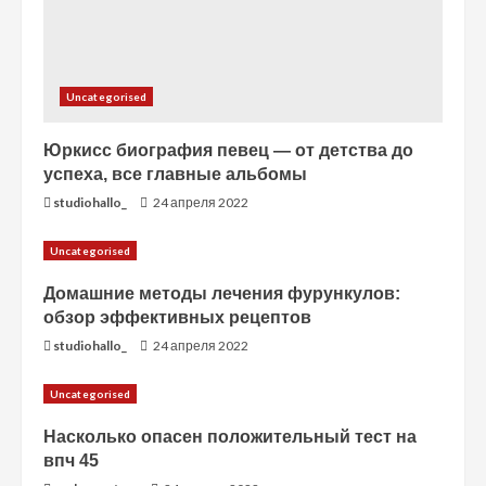
е
Uncategorised
Юркисс биография певец — от детства до
успеха, все главные альбомы
studiohallo_
24 апреля 2022
Uncategorised
Домашние методы лечения фурункулов:
обзор эффективных рецептов
studiohallo_
24 апреля 2022
Uncategorised
Насколько опасен положительный тест на
впч 45