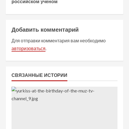
о
российском ученом
л
ж
Добавить комментарий
и
Для отправки комментария вам необходимо
т
авторизоваться
.
ь
ч
СВЯЗАННЫЕ ИСТОРИИ
т
е
н
и