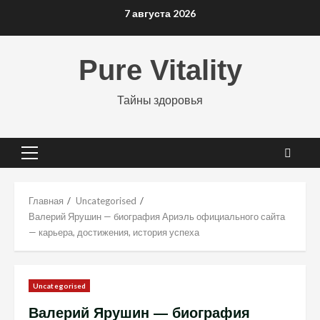
Перейти
7 августа 2026
к
содержимому
Pure Vitality
Тайны здоровья
Основное
меню
Главная
Uncategorised
Валерий Ярушин — биография Ариэль официального сайта
— карьера, достижения, история успеха
Uncategorised
Валерий Ярушин — биография