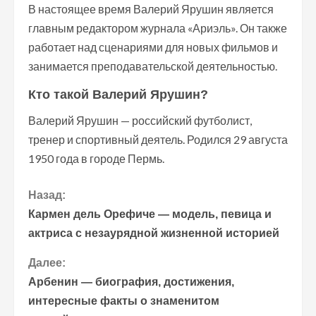
В настоящее время Валерий Ярушин является
главным редактором журнала «Ариэль». Он также
работает над сценариями для новых фильмов и
занимается преподавательской деятельностью.
Кто такой Валерий Ярушин?
Валерий Ярушин — российский футболист,
тренер и спортивный деятель. Родился 29 августа
1950 года в городе Пермь.
П
Назад:
Кармен дель Орефиче — модель, певица и
р
актриса с незаурядной жизненной историей
о
Далее:
Арбенин — биография, достижения,
д
интересные факты о знаменитом