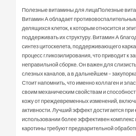
Полезные витамины для лицаПолезные вита
Витамин А обладает противовоспалительным
делящихся клеток, к которым относится и эпи
поддерживать их структуру. Витамин А благ
синтез цитоскелета, поддерживающего карка
процесс гликозилирования, что приводит к з
неправильной сборке. Он важен для слизист
слезных каналов, а в дальнейшем – закупорка
Стоит напомнить, что именно коллаген и эл
своим механическим свойствам и способност
кожу от преждевременных изменений, включая
активности. Лучший эффект достигается при
использовании более эффективен комплекс и
каротины требуют предварительной обработк