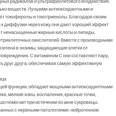
ных радикалов и ультрафиолетового воздействия.
олько веществ. Лучшими антиоксидантными и
 токоферолы и токотриенолы. Благодаря своим
 к диффузии через кожу они дают хороший эффект
т ненасыщенные жирные кислоты и липиды,
нутриклеточных окислителей. Вместе с производными
селена в энзимы, защищающие клетки от
овреждения. С витамином С они составляют пару,
ть друг друга, обеспечивая самую эффективную
ица
ющей функции, обладает мощными антиоксидантными
ки, мелкие язвы, воспаления, красные точки,
о помогает при истечении из акне сукровицы.
язанных с нервными патологиями: нейрогенном