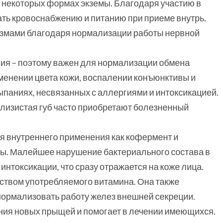
и некоторых формах экземы. Благодаря участию в
ть кровоснабжению и питанию при приеме внутрь.
азмами благодаря нормализации работы нервной
ия – поэтому важен для нормализации обмена
зменении цвета кожи, воспалении конъюнктивы и
ыпаниях, несвязанных с аллергиями и интоксикацией.
 слизистая губ часто приобретают болезненный
ля внутреннего применения как кофермент и
ы. Малейшее нарушение бактериального состава в
нтоксикации, что сразу отражается на коже лица.
ством употребляемого витамина. Она также
 нормализовать работу желез внешней секреции.
ния новых прыщей и помогает в лечении имеющихся.