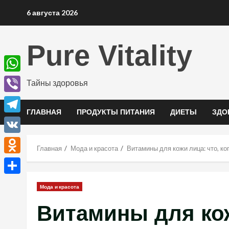
Перейти
6 августа 2026
к
содержимому
Pure Vitality
WhatsApp
Тайны здоровья
Viber
ГЛАВНАЯ
ПРОДУКТЫ ПИТАНИЯ
ДИЕТЫ
ЗДО
Telegram
VK
Главная
Мода и красота
Витамины для кожи лица: что, ко
Odnoklassniki
Отправить
Мода и красота
Витамины для кож