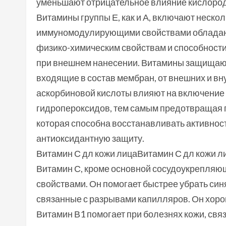
уменьшают отрицательное влияние кислород
Витамины группы Е, как и А, включают неск
иммуномодулирующими свойствами обладают
физико-химическим свойствам и способности
при внешнем нанесении. Витамины защищаю
входящие в состав мембран, от внешних и в
аскорбиновой кислоты влияют на включение 
гидропероксидов, тем самым предотвращая п
которая способна восстанавливать активнос
антиоксидантную защиту.
Витамин С дл кожи лицаВитамин С дл кожи л
Витамин С, кроме основной сосудоукрепля
свойствами. Он помогает быстрее убрать синя
связанные с разрывами капилляров. Он хорош
Витамин В1 помогает при болезнях кожи, св