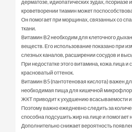
дерматозе, идиопатических зудах, псориазе 
кроветворении тиамин может поспособствова
Он помогает при морщинах, связанных со сп
ткани.
Витамин В2 необходим для клеточного дыхан
веществ. Его использование показано при и
слезных каналов, расширении сосудов и выс
При недостатке этого витамина, кожа лица и
красноватый оттенок.
Витамин В5 (пантотеновая кислота) важен д
необходимая пища для кишечной микрофлор
ЖКТ приводит к ухудшению всасываемости и и
Поэтому важно ежедневно следить за количе
способна подсушить жир на лице и помогает
Дополнительно снижает вероятность появле