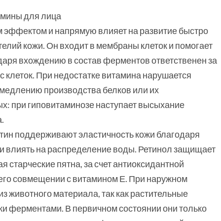
мины для лица
 эффектом и напрямую влияет на развитие быстро
телий кожи. Он входит в мембраны клеток и помогает
одаря вхождению в состав ферментов ответственен за
с клеток. При недостатке витамина нарушается
амедлению производства белков или их
ых: при гиповитаминозе наступает высыхание
.
астин поддерживают эластичность кожи благодаря
и влиять на распределение воды. Ретинол защищает
 старческие пятна, за счет антиоксидантной
 его совмещении с витамином Е. При наружном
з животного материала, так как растительные
и ферментами. В первичном состоянии они только