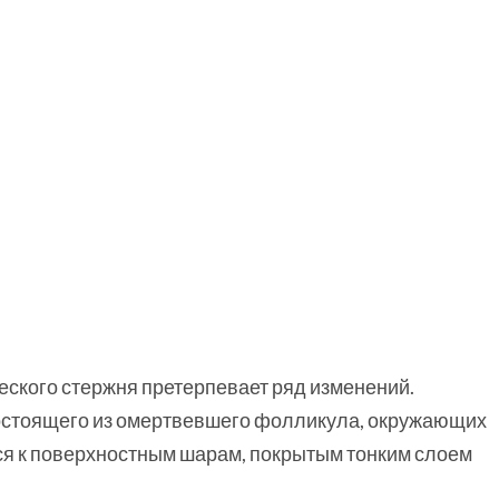
еского стержня претерпевает ряд изменений.
остоящего из омертвевшего фолликула, окружающих
ся к поверхностным шарам, покрытым тонким слоем