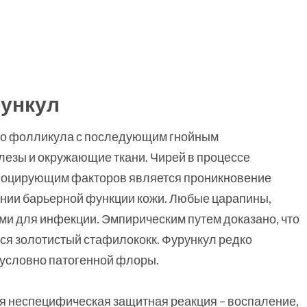
рункул
го фолликула с последующим гнойным
езы и окружающие ткани. Чирей в процессе
овоцирующим факторов является проникновение
нии барьерной функции кожи. Любые царапины,
и для инфекции. Эмпирическим путем доказано, что
ся золотистый стафилококк. Фурункул редко
 условно патогенной флоры.
я неспецифическая защитная реакция – воспаление,