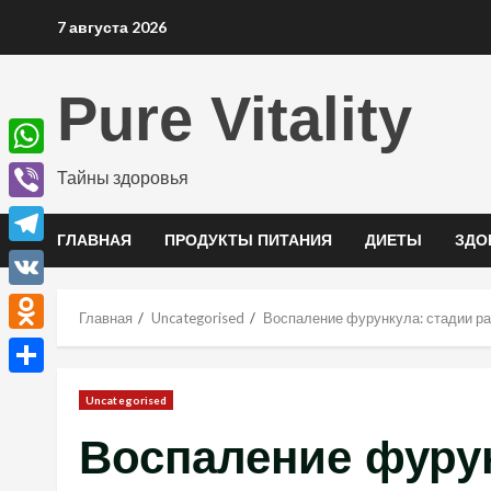
Перейти
7 августа 2026
к
содержимому
Pure Vitality
WhatsApp
Тайны здоровья
Viber
ГЛАВНАЯ
ПРОДУКТЫ ПИТАНИЯ
ДИЕТЫ
ЗДО
Telegram
VK
Главная
Uncategorised
Воспаление фурункула: стадии ра
Odnoklassniki
Отправить
Uncategorised
Воспаление фурун