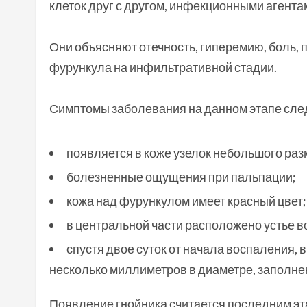
клеток друг с другом, инфекционными агент
Они объясняют отечность, гиперемию, боль,
фурункула на инфильтративной стадии.
Симптомы заболевания на данном этапе сл
появляется в коже узелок небольшого раз
болезненные ощущения при пальпации;
кожа над фурункулом имеет красный цвет;
в центральной части расположено устье в
спустя двое суток от начала воспаления, 
несколько миллиметров в диаметре, заполн
Появление гнойника считается последним эт