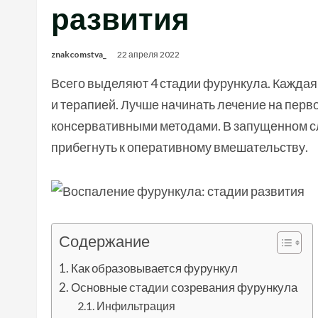
развития
znakcomstva_
22 апреля 2022
Всего выделяют 4 стадии фурункула. Кажда
и терапией. Лучше начинать лечение на перв
консервативными методами. В запущенном сл
прибегнуть к оперативному вмешательству.
Содержание
Как образовывается фурункул
Основные стадии созревания фурункула
Инфильтрация