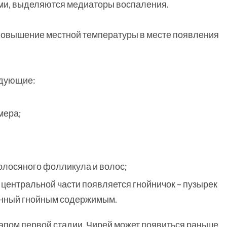
ами, выделяются медиаторы воспаления.
 повышение местной температуры в месте появления
едующие:
мера;
олосяного фолликула и волос;
в центральной части появляется гнойничок – пузырек
енный гнойным содержимым.
апом первой стадии. Чирей может появиться раньше