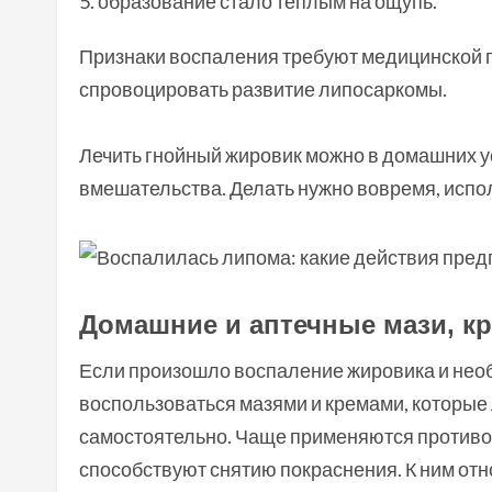
образование стало теплым на ощупь.
Признаки воспаления требуют медицинской п
спровоцировать развитие липосаркомы.
Лечить гнойный жировик можно в домашних ус
вмешательства. Делать нужно вовремя, испо
Домашние и аптечные мази, к
Если произошло воспаление жировика и нео
воспользоваться мазями и кремами, которые л
самостоятельно. Чаще применяются против
способствуют снятию покраснения. К ним отн