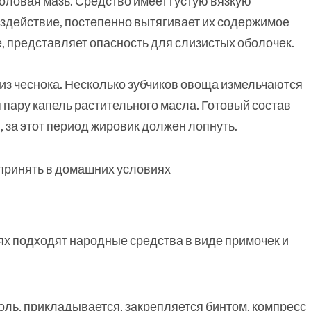
оловая мазь. Средство имеет густую вязкую
здействие, постепенно вытягивает их содержимое
, представляет опасность для слизистых оболочек.
из чеснока. Несколько зубчиков овоща измельчаются
 пару капель растительного масла. Готовый состав
, за этот период жировик должен лопнуть.
х подходят народные средства в виде примочек и
доль, прикладывается, закрепляется бинтом, компресс