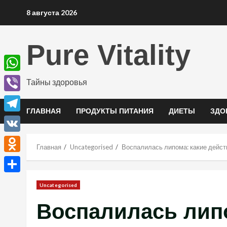
Перейти
8 августа 2026
к
содержимому
Pure Vitality
WhatsApp
Тайны здоровья
Viber
ГЛАВНАЯ
ПРОДУКТЫ ПИТАНИЯ
ДИЕТЫ
ЗДО
Telegram
VK
Главная
Uncategorised
Воспалилась липома: какие дейст
Odnoklassniki
Отправить
Uncategorised
Воспалилась липо