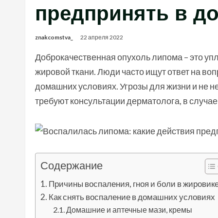
предпринять в д
znakcomstva_
22 апреля 2022
Доброкачественная опухоль липома – это уп
жировой ткани. Люди часто ищут ответ на воп
домашних условиях. Угрозы для жизни и не 
требуют консультации дерматолога, в случае
Содержание
Причины воспаления, гноя и боли в жировик
Как снять воспаление в домашних условиях
Домашние и аптечные мази, кремы