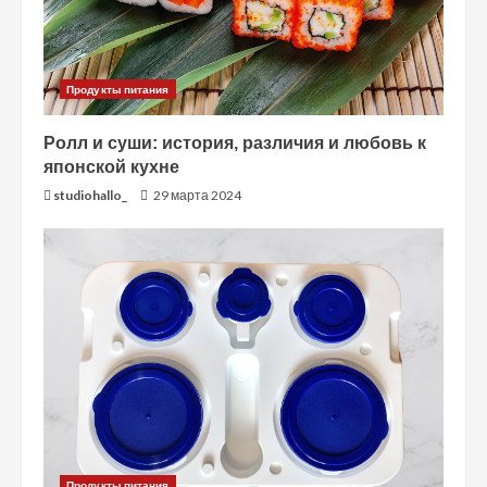
ь
ч
т
Продукты питания
е
Ролл и суши: история, различия и любовь к
японской кухне
н
studiohallo_
29 марта 2024
и
е
Продукты питания