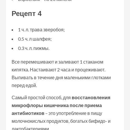
Рецепт 4
1 ч. л. трава зверобоя;
0.5 ч. л шалфея;
0.3 ч. л. пижмы.
Все перемешивают и заливают 1 стаканом
кипятка. Настаивают 2 часа и процеживают.
Выпивать в течение дня маленькими глотками
перед едой.
Самый простой способ, для
восстановления
микрофлоры кишечника после приема
антибиотиков
– это употребление в пищу
молочнокислых продуктов, богатых бифидо- и
лактобактериями.