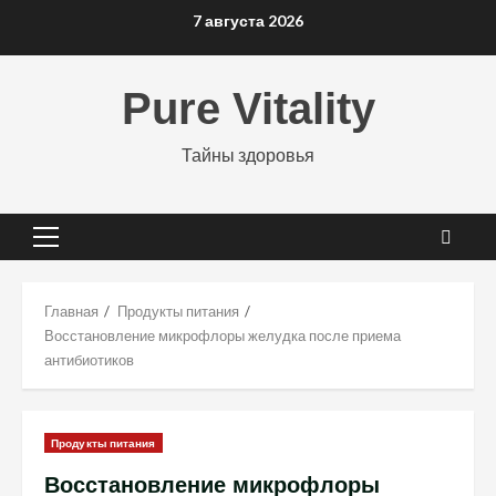
Перейти
7 августа 2026
к
содержимому
Pure Vitality
Тайны здоровья
Основное
меню
Главная
Продукты питания
Восстановление микрофлоры желудка после приема
антибиотиков
Продукты питания
Восстановление микрофлоры