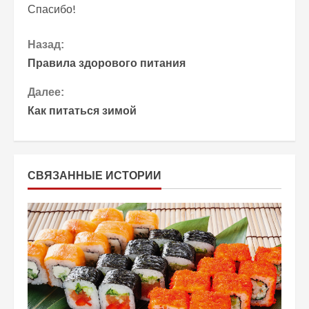
Спасибо!
П
Назад:
Правила здорового питания
р
Далее:
о
Как питаться зимой
д
о
СВЯЗАННЫЕ ИСТОРИИ
л
ж
и
т