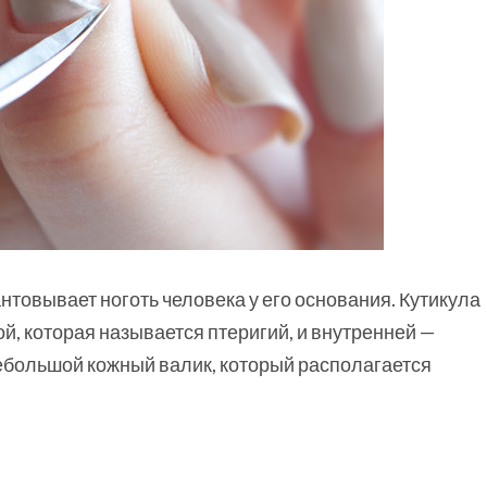
антовывает ноготь человека у его основания. Кутикула
ой, которая называется птеригий, и внутренней —
 небольшой кожный валик, который располагается