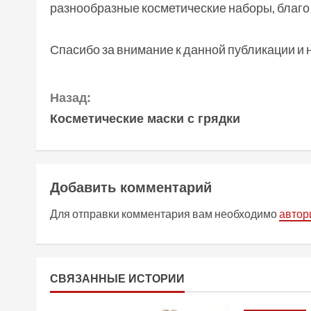
разнообразные косметические наборы, благо 
Спасибо за внимание к данной публикации и 
П
Назад:
Косметические маски с грядки
р
о
д
Добавить комментарий
о
Для отправки комментария вам необходимо
автор
л
ж
СВЯЗАННЫЕ ИСТОРИИ
и