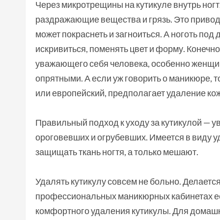
Через микротрещины на кутикуле внутрь ног
раздражающие вещества и грязь. Это привод
может покраснеть и загноиться. А ноготь по
искривиться, поменять цвет и форму. Конечно 
уважающего себя человека, особенно женщин
опрятными. А если уж говорить о маникюре, 
или европейский, предполагает удаление ко
Правильный подход к уходу за кутикулой — у
ороговевших и огрубевших. Имеется в виду уд
защищать ткань ногтя, а только мешают.
Удалять кутикулу совсем не больно. Делается
профессиональных маникюрных кабинетах ес
комфортного удаления кутикулы. Для домашн