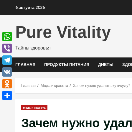
Перейти
6 августа 2026
к
содержимому
Pure Vitality
WhatsApp
Тайны здоровья
Viber
ГЛАВНАЯ
ПРОДУКТЫ ПИТАНИЯ
ДИЕТЫ
ЗДО
Telegram
VK
Главная
Мода и красота
Зачем нужно удалять кутикулу?
Odnoklassniki
Отправить
Мода и красота
Зачем нужно удал