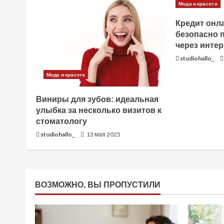
Мода и красота
т
Кредит онла
ь
безопасно 
через интер
ч
studiohallo_
т
Мода и красота
е
Виниры для зубов: идеальная
улыбка за несколько визитов к
н
стоматологу
studiohallo_
13 мая 2025
и
е
ВОЗМОЖНО, ВЫ ПРОПУСТИЛИ