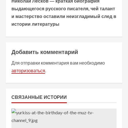
о
Николай Лесков — краткая биография
выдающегося русского писателя, чей талант
л
и мастерство оставили неизгладимый след в
ж
истории литературы
и
т
Добавить комментарий
ь
Для отправки комментария вам необходимо
ч
авторизоваться
.
т
е
СВЯЗАННЫЕ ИСТОРИИ
н
и