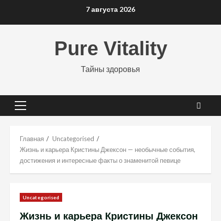
Перейти
7 августа 2026
к
содержимому
Pure Vitality
Тайны здоровья
Основное
меню
Главная
Uncategorised
Жизнь и карьера Кристины Джексон — необычные события,
достижения и интересные факты о знаменитой певице
Uncategorised
Жизнь и карьера Кристины Джексон