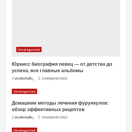
е
Uncategorised
Юркисс биография певец — от детства до
успеха, все главные альбомы
studiohallo_
24 апреля 2022
Uncategorised
Домашние методы лечения фурункулов:
обзор эффективных рецептов
studiohallo_
24 апреля 2022
Uncategorised