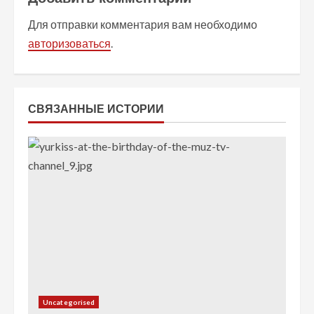
и
Для отправки комментария вам необходимо
т
авторизоваться
.
ь
ч
СВЯЗАННЫЕ ИСТОРИИ
т
е
н
и
е
Uncategorised