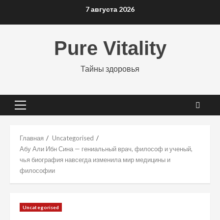
Перейти
7 августа 2026
к
содержимому
Pure Vitality
Тайны здоровья
Основное
меню
Главная
Uncategorised
Абу Али Ибн Сина — гениальный врач, философ и ученый,
чья биография навсегда изменила мир медицины и
философии
Uncategorised