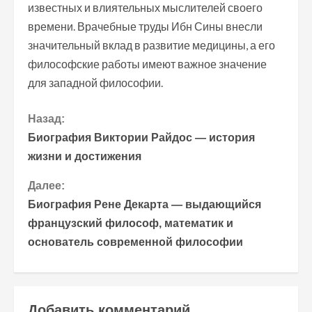
известных и влиятельных мыслителей своего
времени. Врачебные труды Ибн Сины внесли
значительный вклад в развитие медицины, а его
философские работы имеют важное значение
для западной философии.
П
Назад:
Биография Виктории Райдос — история
р
жизни и достижения
о
Далее:
Биография Рене Декарта — выдающийся
д
французский философ, математик и
о
основатель современной философии
л
ж
Добавить комментарий