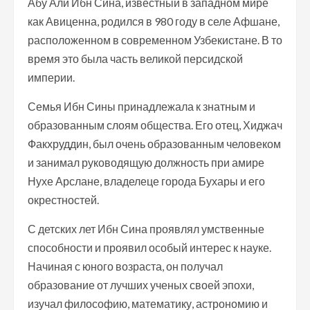
Абу Али Ибн Сина, известный в западном мире
как Авиценна, родился в 980 году в селе Афшане,
расположенном в современном Узбекистане. В то
время это была часть великой персидской
империи.
Семья Ибн Сины принадлежала к знатным и
образованным слоям общества. Его отец, Хиджач
Факхруддин, был очень образованным человеком
и занимал руководящую должность при амире
Нухе Арслане, владелеце города Бухары и его
окрестностей.
С детских лет Ибн Сина проявлял умственные
способности и проявил особый интерес к науке.
Начиная с юного возраста, он получал
образование от лучших ученых своей эпохи,
изучал философию, математику, астрономию и