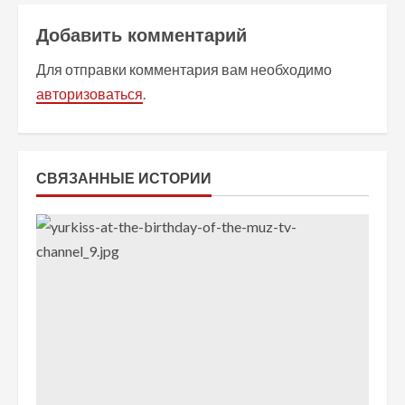
ж
Добавить комментарий
и
Для отправки комментария вам необходимо
т
авторизоваться
.
ь
ч
СВЯЗАННЫЕ ИСТОРИИ
т
е
н
и
е