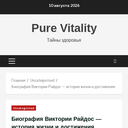
Перейти
10 августа 2026
к
содержимому
Pure Vitality
Тайны здоровья
Основное
меню
Главная
Uncategorised
Биография Виктории Райдос — история жизни и достижения
Uncategorised
Биография Виктории Райдос —
история жизни и достижения