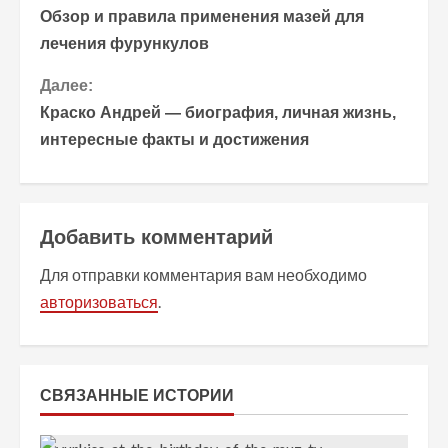
Обзор и правила применения мазей для
р
лечения фурункулов
о
Далее:
Краско Андрей — биография, личная жизнь,
д
интересные факты и достижения
о
л
Добавить комментарий
ж
Для отправки комментария вам необходимо
и
авторизоваться
.
т
ь
СВЯЗАННЫЕ ИСТОРИИ
ч