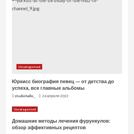
т
е
н
и
е
Uncategorised
Юркисс биография певец — от детства до
успеха, все главные альбомы
studiohallo_
24 апреля 2022
Uncategorised
Домашние методы лечения фурункулов:
обзор эффективных рецептов