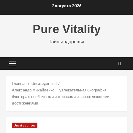
Перейти
7 августа 2026
к
содержимому
Pure Vitality
Тайны здоровья
Основное
меню
Главная
Uncategorised
Александр Михайленко — увлекательная биография
блоггера с необычными интересами и впечатляющими
достижениями
Uncategorised