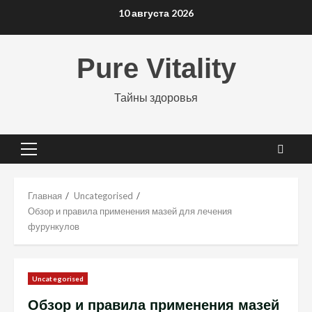
Перейти
10 августа 2026
к
содержимому
Pure Vitality
Тайны здоровья
Основное
меню
Главная
Uncategorised
Обзор и правила применения мазей для лечения
фурункулов
Uncategorised
Обзор и правила применения мазей