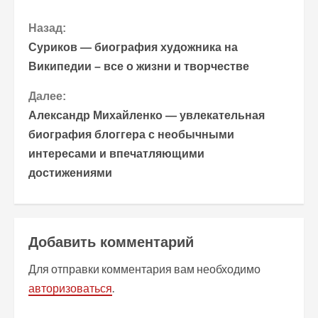
П
Назад:
Суриков — биография художника на
р
Википедии – все о жизни и творчестве
о
Далее:
Александр Михайленко — увлекательная
д
биография блоггера с необычными
о
интересами и впечатляющими
достижениями
л
ж
и
Добавить комментарий
т
Для отправки комментария вам необходимо
авторизоваться
.
ь