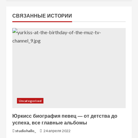
ч
т
СВЯЗАННЫЕ ИСТОРИИ
е
н
и
е
Uncategorised
Юркисс биография певец — от детства до
успеха, все главные альбомы
studiohallo_
24 апреля 2022