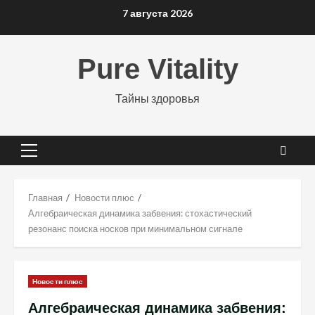
Перейти
7 августа 2026
к
содержимому
Pure Vitality
Тайны здоровья
Основное
меню
Главная
Новости плюс
Алгебраическая динамика забвения: стохастический
резонанс поиска носков при минимальном сигнале
Новости плюс
Алгебраическая динамика забвения: