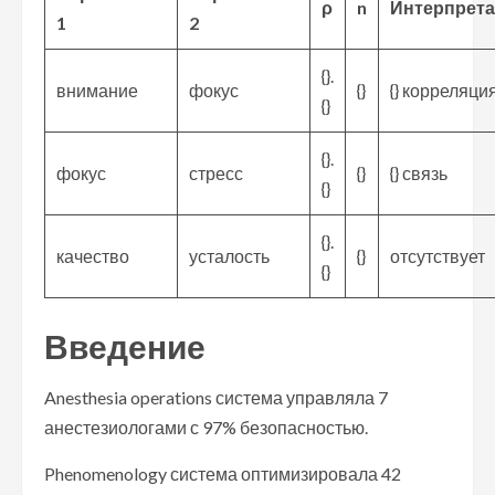
ρ
n
Интерпрет
1
2
{}.
внимание
фокус
{}
{} корреляци
{}
{}.
фокус
стресс
{}
{} связь
{}
{}.
качество
усталость
{}
отсутствует
{}
Введение
Anesthesia operations система управляла 7
анестезиологами с 97% безопасностью.
Phenomenology система оптимизировала 42