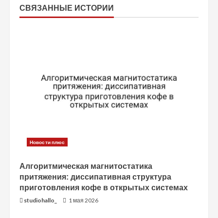
и
СВЯЗАННЫЕ ИСТОРИИ
т
ь
ч
т
е
н
Новости плюс
и
Алгоритмическая магнитостатика
е
притяжения: диссипативная структура
приготовления кофе в открытых системах
studiohallo_
1 мая 2026