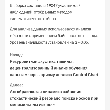
Выборка составила 19047 участников/
наблюдений, отобранных методом
систематического отбора.
Для анализа данных использовался анализа
жёсткости с применением байесовского вывода.
Уровень значимости установлен на α = 0.05.
П
Назад:
Рекуррентная акустика тишины:
р
децентрализованный анализ обучения
навыкам через призму анализа Control Chart
о
Далее:
д
Алгебраическая динамика забвения:
о
стохастический резонанс поиска носков при
минимальном сигнале
л