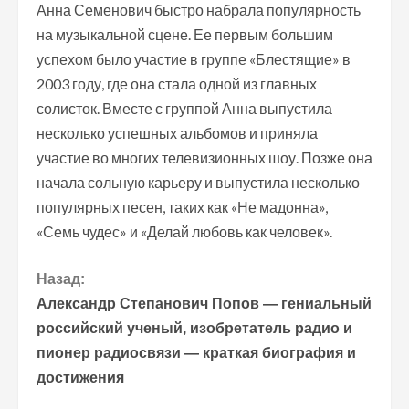
Анна Семенович быстро набрала популярность
на музыкальной сцене. Ее первым большим
успехом было участие в группе «Блестящие» в
2003 году, где она стала одной из главных
солисток. Вместе с группой Анна выпустила
несколько успешных альбомов и приняла
участие во многих телевизионных шоу. Позже она
начала сольную карьеру и выпустила несколько
популярных песен, таких как «Не мадонна»,
«Семь чудес» и «Делай любовь как человек».
П
Назад:
Александр Степанович Попов — гениальный
р
российский ученый, изобретатель радио и
пионер радиосвязи — краткая биография и
о
достижения
д