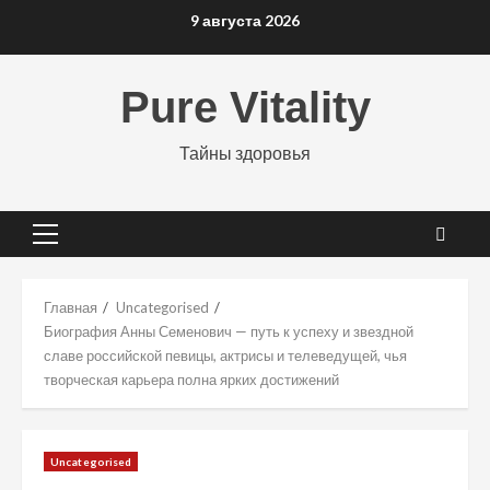
Перейти
9 августа 2026
к
содержимому
Pure Vitality
Тайны здоровья
Основное
меню
Главная
Uncategorised
Биография Анны Семенович — путь к успеху и звездной
славе российской певицы, актрисы и телеведущей, чья
творческая карьера полна ярких достижений
Uncategorised