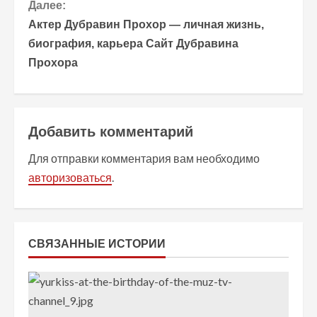
Далее:
о
Актер Дубравин Прохор — личная жизнь,
биография, карьера Сайт Дубравина
л
Прохора
ж
и
Добавить комментарий
т
Для отправки комментария вам необходимо
ь
авторизоваться
.
ч
т
СВЯЗАННЫЕ ИСТОРИИ
е
н