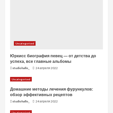
и
е
Uncategorised
Юркисс биография певец — от детства до
успеха, все главные альбомы
studiohallo_
24 апреля 2022
Uncategorised
Домашние методы лечения фурункулов:
обзор эффективных рецептов
studiohallo_
24 апреля 2022
Uncategorised